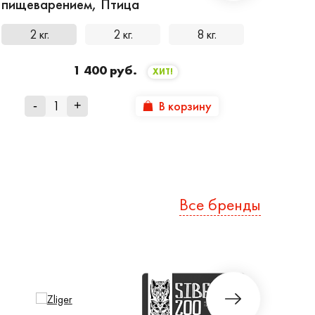
пищеварением, Птица
2 кг.
2 кг.
8 кг.
1 400 руб.
ХИТ!
В корзину
-
+
Все бренды