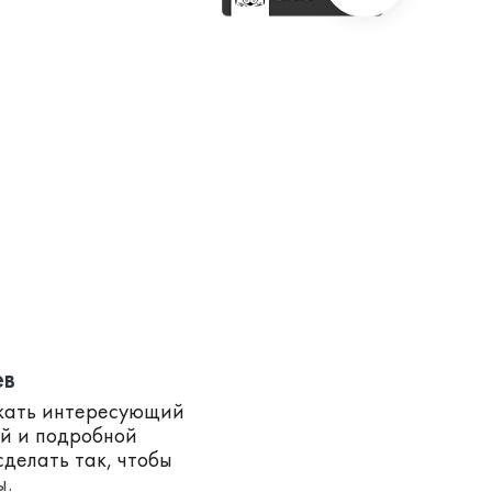
ев
скать интересующий
ей и подробной
делать так, чтобы
ы.