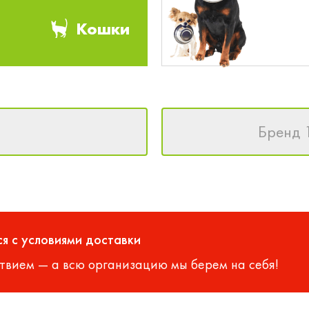
Кошки
Бренд 
я с условиями доставки
твием — а всю организацию мы берем на себя!