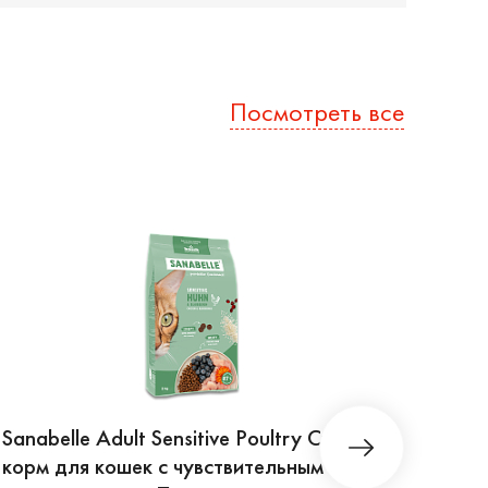
Посмотреть все
Sanabelle Adult Sensitive Poultry Сухой
Sanab
корм для кошек с чувствительным
для 