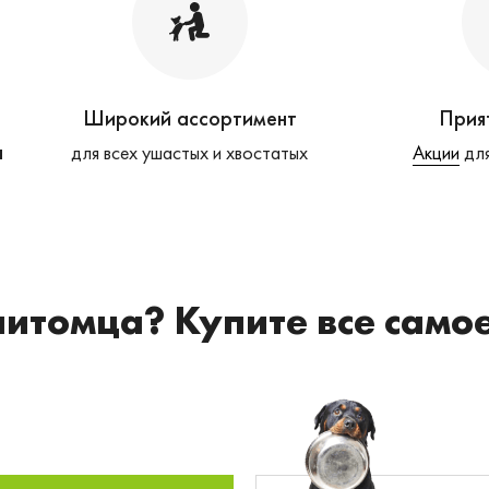
Широкий ассортимент
Прия
а
для всех ушастых и хвостатых
Акции
для
питомца? Купите все само