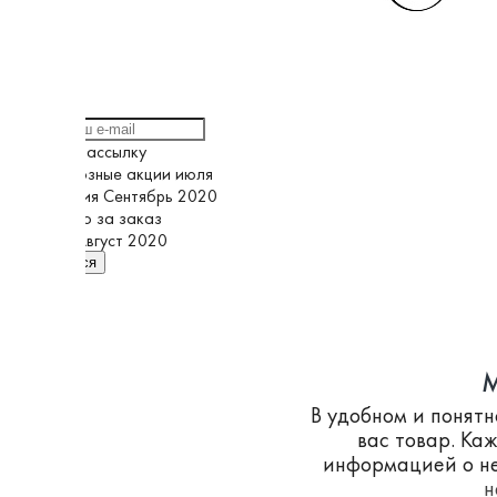
Выберите рассылку
Грандиозные акции июля
Кампания Сентябрь 2020
Спасибо за заказ
Супер Август 2020
Подписаться
M
В удобном и понят
вас товар. Ка
информацией о не
н