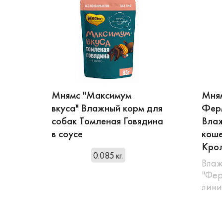
Мнямс "Максимум
Мня
вкуса" Влажный корм для
Фер
собак Томленая Говядина
Влаж
в соусе
коше
Кро
0.085 кг.
Влаж
"Фер
лин