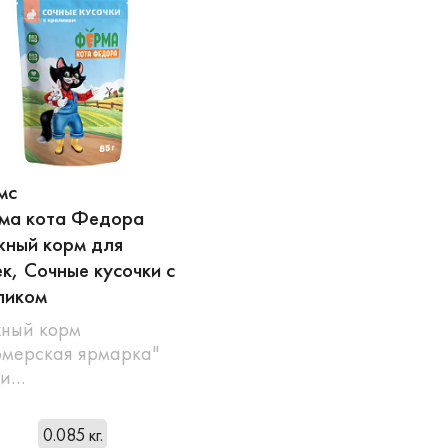
мс
ма кота Федора
ный корм для
к, Сочные кусочки с
ликом
ный корм
мерская ярмарка"
ии…
0.085 кг.