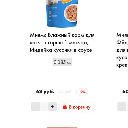
Мнямс Влажный корм для
Мня
котят старше 1 месяца,
Фёд
Индейка кусочки в соусе
для 
кусо
0.085 кг.
крев
68 руб.
60
75 руб.
-9%
В корзину
-
+
-