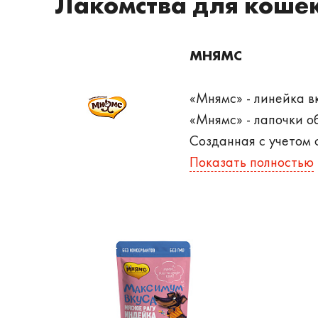
Лакомства для кошек
МНЯМС
«Мнямс» - линейка в
«Мнямс» - лапочки о
Созданная с учетом 
порадует даже самог
Показать полностью
незаменимыми при тр
одновременно! Ведь 