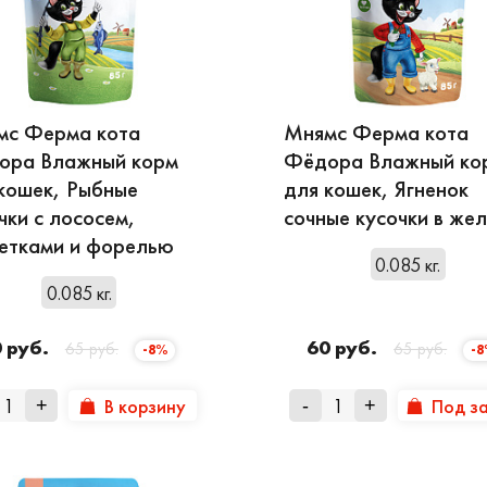
мс Ферма кота
Мнямс Ферма кота
ора Влажный корм
Фёдора Влажный ко
кошек, Рыбные
для кошек, Ягненок
чки с лососем,
сочные кусочки в же
етками и форелью
0.085 кг.
0.085 кг.
 руб.
60 руб.
65 руб.
65 руб.
-8%
-
В корзину
Под з
+
-
+