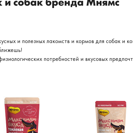
 и собак бренда Мнямс
кусных и полезных лакомств и кормов для собак и ко
ближешь!
физиологических потребностей и вкусовых предпоч
о избалованного питомца! Европейское качество, р
енировке, чистке зубов, профилактике заболевани
нет ничего лучше, чем счастливый и здоровый четве