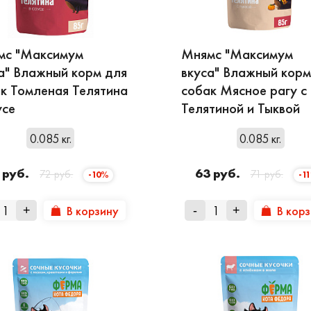
мс "Максимум
Мнямс "Максимум
а" Влажный корм для
вкуса" Влажный корм
к Томленая Телятина
собак Мясное рагу с
усе
Телятиной и Тыквой
0.085 кг.
0.085 кг.
 руб.
63 руб.
72 руб.
71 руб.
-10%
-1
В корзину
В кор
+
-
+