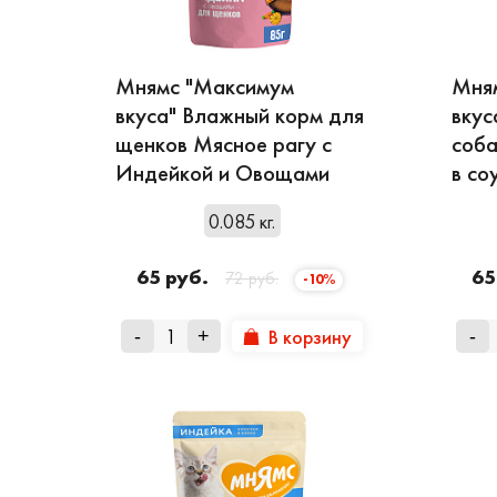
Мнямс "Максимум
Мня
вкуса" Влажный корм для
вкус
щенков Мясное рагу с
соба
Индейкой и Овощами
в со
0.085 кг.
65 руб.
65
72 руб.
-10%
В корзину
-
+
-