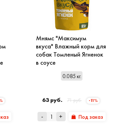
Мнямс "Максимум
рм
вкуса" Влажный корм для
собак Томленый Ягненок
ле
в соусе
0.085 кг.
63 руб.
71 руб.
8%
-11%
аказ
Под заказ
-
+