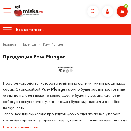
0
Все категории
Главная
Бренды
Paw Plunger
Продукция Paw Plunger
Простое устройство, которое значительно облегчит жизнь владельцам
собак. С лапомойкой
Paw Plunger
можно будет забыть про грязные
следы на полу или даже на ковре, можно будет не думать, как нести
собаку в ванную комнату, как питомец будет вырываться и жалобно
поскуливать.
Теперь все гигиенические процедуры можно сделать прямо у порога,
сэкономив время на уборку квартиры, силы на переноску животного до
ванны, а также нервы себе и собаке. Достаточно несколько раз
Показать полностью