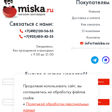
Покупателям
Главная
Доставка и оплата
Связаться с нами:
Как заказать
О компании
+7(495)120-56-55
+7(925)450-43-55
Контакты
info@miska.ru
Ежедневно,
Для вопросов по заказам
без праздников и выходных
с 9:00 до 21:00
Будьте в курсе новостей!
Подписаться
Продолжая использовать сайт, вы
соглашаетесь на обработку файлов
Оплатить по номеру заказа:
cookie
Оплатить
и
Политикой обработки персональных
данных