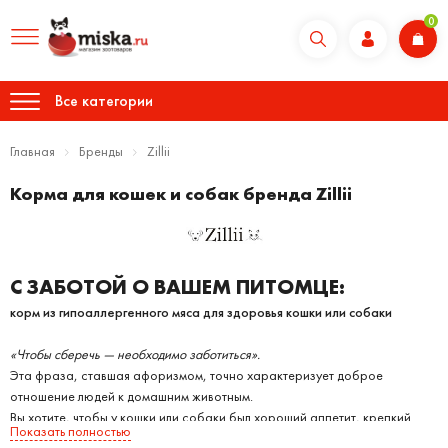
0
Все категории
Главная
Бренды
Zillii
Корма для кошек и собак бренда Zillii
С ЗАБОТОЙ О ВАШЕМ ПИТОМЦЕ:
корм из гипоаллергенного мяса для здоровья кошки или собаки
«Чтобы сберечь — необходимо заботиться».
Эта фраза, ставшая афоризмом, точно характеризует доброе
отношение людей к домашним животным.
Вы хотите, чтобы у кошки или собаки был хороший аппетит, крепкий
Показать полностью
иммунитет, блестящая шерсть. Чтобы ваш любимый питомец всегда был