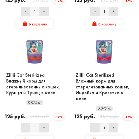
-17%
-17%
-
+
-
+
В корзину
В корзину
Zillii Cat Sterilized
Zillii Cat Sterilized
Влажный корм для
Влажный корм для
стерилизованных кошек,
стерилизованных кошек,
Курица и Тунец в желе
Индейка и Креветка в
желе
0.075 кг.
0.075 кг.
125 руб.
150 руб.
125 руб.
150 руб.
-17%
-17%
-
+
-
+