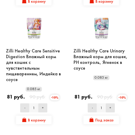
В корзину
В корзину
Zilli Healthy Care Sensitive
Zilli Healthy Care Urinary
Digestion Влажный корм
Влажный корм для кошек,
для кошек с
PH контроль, Ягненок в
чувствительным
соусе
пищеварением, Индейка в
0.085 кг.
соусе
0.085 кг.
81 руб.
90 руб.
81 руб.
90 руб.
-10%
-10%
-
+
-
+
В корзину
Под заказ