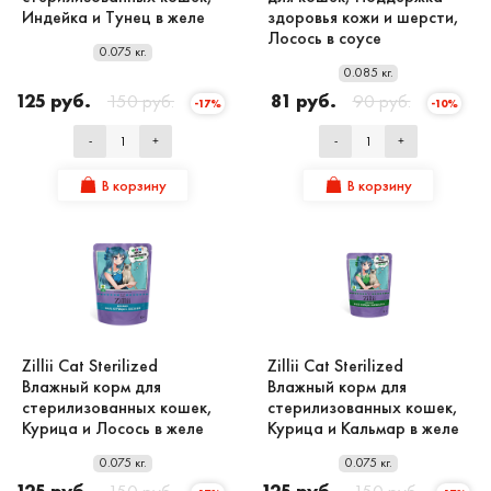
Индейка и Тунец в желе
здоровья кожи и шерсти,
Лосось в соусе
0.075 кг.
0.085 кг.
125 руб.
150 руб.
81 руб.
90 руб.
-17%
-10%
-
+
-
+
В корзину
В корзину
Zillii Cat Sterilized
Zillii Cat Sterilized
Влажный корм для
Влажный корм для
стерилизованных кошек,
стерилизованных кошек,
Курица и Лосось в желе
Курица и Кальмар в желе
0.075 кг.
0.075 кг.
125 руб.
150 руб.
125 руб.
150 руб.