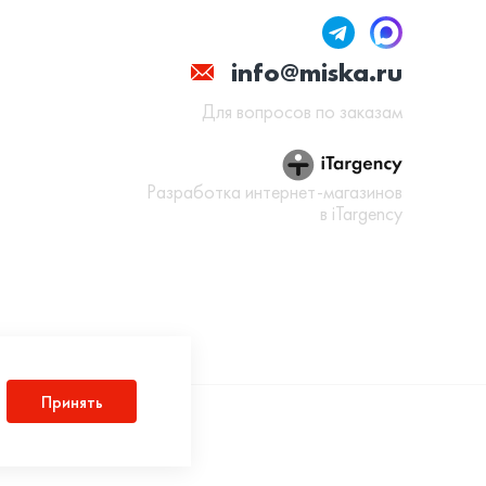
info@miska.ru
Для вопросов по заказам
Разработка интернет-магазинов
в iTargency
Принять