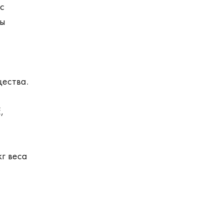
с
ты
щества.
,
кг веса