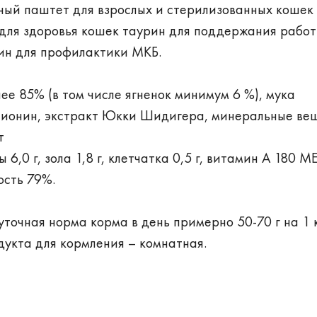
ый паштет для взрослых и стерилизованных кошек 
 для здоровья кошек таурин для поддержания рабо
нин для профилактики МКБ.
ее 85% (в том числе ягненок минимум 6 %), мука
етионин, экстракт Юкки Шидигера, минеральные ве
т
ы 6,0 г, зола 1,8 г, клетчатка 0,5 г, витамин А 180 МЕ
ость 79%.
уточная норма корма в день примерно 50-70 г на 1 
укта для кормления – комнатная.