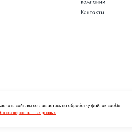
компании
Контакты
зовать сайт, вы соглашаетесь на обработку файлов cookie
ботки персональных данных
Copyright © 2026 Miska.ru, All right reserved