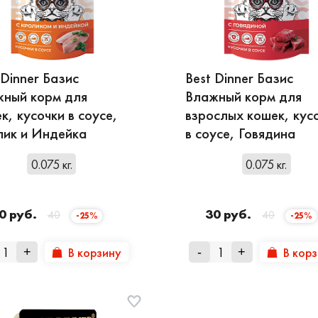
 Dinner Базис
Best Dinner Базис
ный корм для
Влажный корм для
к, кусочки в соусе,
взрослых кошек, кус
ик и Индейка
в соусе, Говядина
0.075 кг.
0.075 кг.
0 руб.
30 руб.
40
40
-25%
-25%
В корзину
В кор
+
-
+