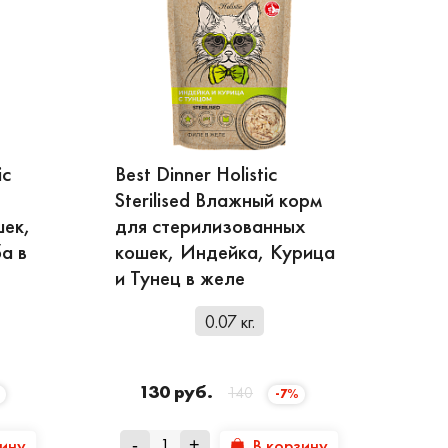
ic
Best Dinner Holistic
Sterilised Влажный корм
шек,
для стерилизованных
а в
кошек, Индейка, Курица
и Тунец в желе
0.07 кг.
130 руб.
140
-7%
зину
В корзину
-
+