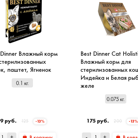
 Dinner Влажный корм
Best Dinner Cat Holist
стерилизованных
Влажный корм для
к, паштет, Ягненок
стерилизованных ко
Индейка и Белая рыб
0.1 кг.
желе
0.075 кг.
9 руб.
175 руб.
125
200
-13%
-13%
В корзину
В кор
+
-
+