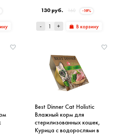
130 руб.
160
%
-19%
зину
В корзину
-
+
Best Dinner Cat Holistic
орм
Влажный корм для
х
стерилизованных кошек,
Курица с водорослями в