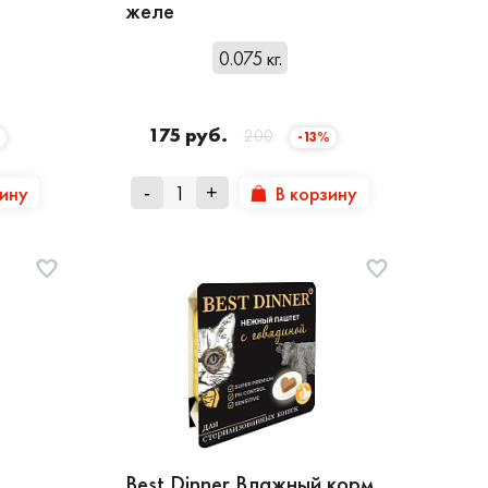
желе
0.075 кг.
175 руб.
200
-13%
зину
В корзину
-
+
Best Dinner Влажный корм