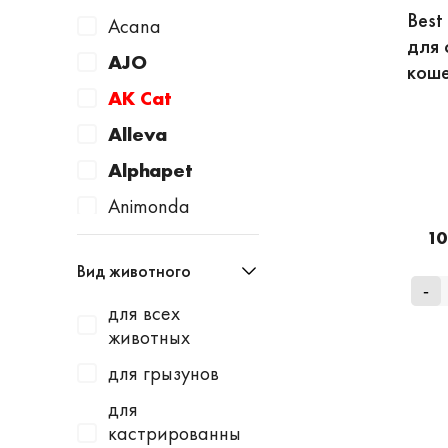
Best
Acana
для 
AJO
коше
AK Cat
Alleva
Alphapet
Animonda
10
Apicenna
Вид животного
Avantie
-
для всех
AWARD
животных
Baurenhof
для грызунов
Bayer
для
Beaphar
кастрированны