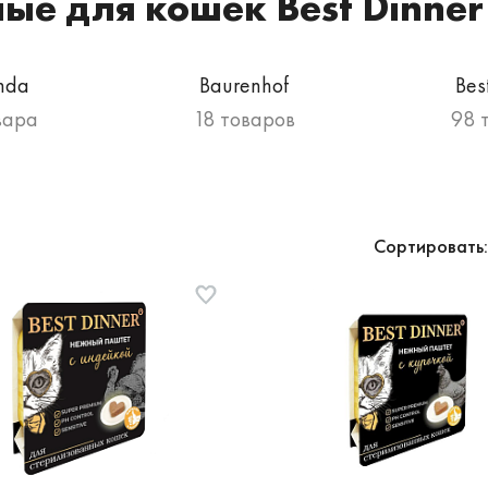
ые для кошек Best Dinner
nda
Baurenhof
Bes
вара
18 товаров
98 
Сортировать: