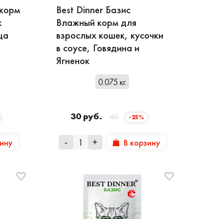
 корм
Best Dinner Базис
х
Влажный корм для
ца
взрослых кошек, кусочки
в соусе, Говядина и
Ягненок
0.075 кг.
30 руб.
40
-25%
зину
В корзину
-
+