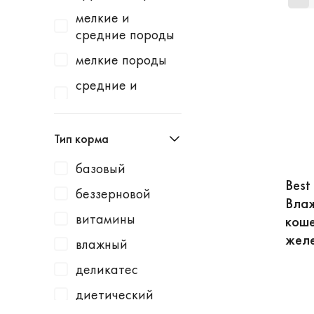
Homecat
индейка
мелкие и
Homefish
водоросли
средние породы
Homepet
говядина
мелкие породы
Kotiki
говядина /
средние и
горошек
крупные породы
KRKA
говядина /
средние породы
Leonardo
Тип корма
картофель
Lucky Dog
говядина /
базовый
Milbemax
Best 
клюква
беззерновой
Влаж
Monge
говядина /
витамины
коше
курица
N1
жел
влажный
говядина /
Neoterica
малина
деликатес
Organic Choice
говядина /
диетический
Orijen
морковь