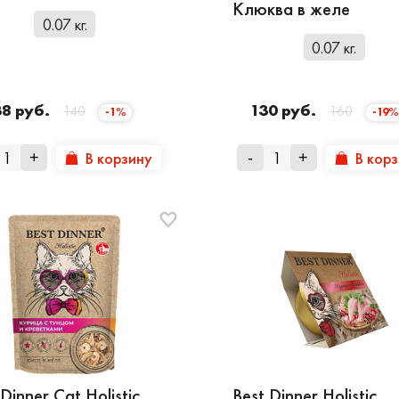
Клюква в желе
0.07 кг.
0.07 кг.
38 руб.
130 руб.
140
160
-1%
-19%
В корзину
В кор
+
-
+
Dinner Cat Holistic
Best Dinner Holistic