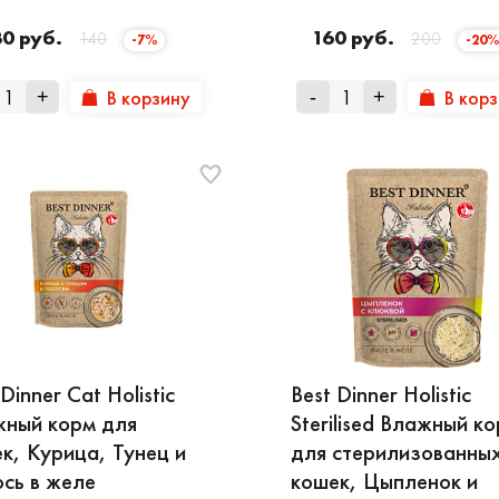
30 руб.
160 руб.
140
200
-7%
-20
В корзину
В кор
+
-
+
Dinner Cat Holistic
Best Dinner Holistic
ный корм для
Sterilised Влажный к
к, Курица, Тунец и
для стерилизованны
сь в желе
кошек, Цыпленок и