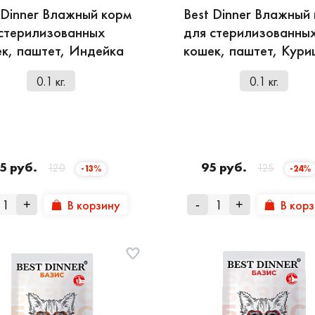
 Dinner Влажный корм
Best Dinner Влажный
стерилизованных
для стерилизованны
к, паштет, Индейка
кошек, паштет, Кури
0.1 кг.
0.1 кг.
5 руб.
95 руб.
120
125
-13%
-24%
В корзину
В кор
+
-
+