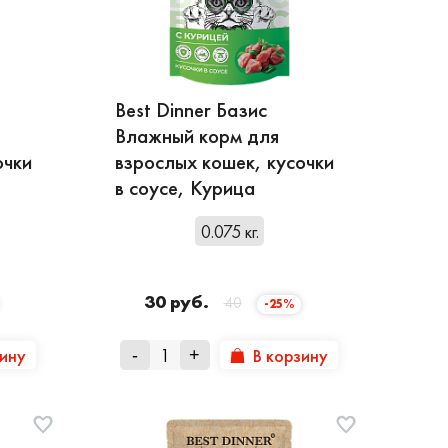
Best Dinner Базис
Влажный корм для
очки
взрослых кошек, кусочки
в соусе, Курица
0.075 кг.
30 руб.
40
-25%
зину
В корзину
-
+