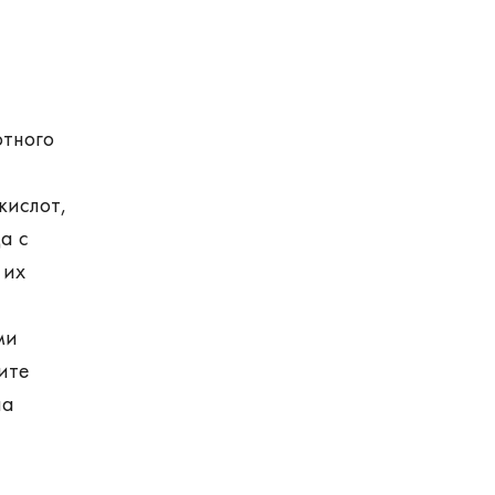
отного
кислот,
а с
 их
ми
ите
на