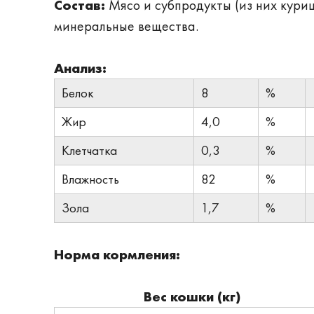
Состав:
Мясо и субпродукты (из них кури
минеральные вещества.
Анализ:
Белок
8
%
Жир
4,0
%
Клетчатка
0,3
%
Влажность
82
%
Зола
1,7
%
Норма кормления:
Вес кошки (кг)