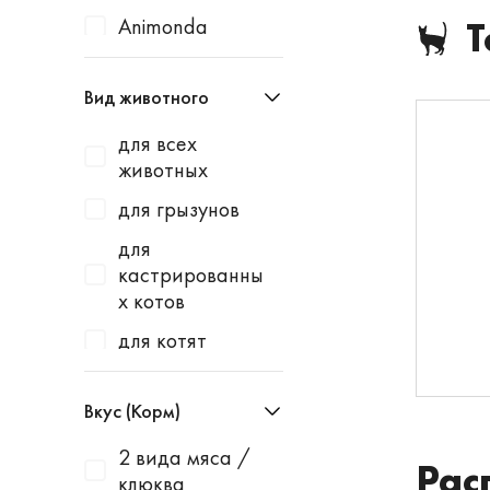
Animonda
Т
Apicenna
Вид животного
Avantie
для всех
AWARD
животных
Baurenhof
для грызунов
Bayer
для
Beaphar
кастрированны
х котов
Best Dinner
для котят
Blitz
для котят и
Bowl Wow
щенков
Вкус (Корм)
Brit
для кошек
2 вида мяса /
Cat's White
Рас
клюква
для кошек и