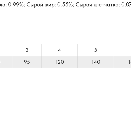
ла: 0,99%; Сырой жир: 0,55%; Сырая клетчатка: 0,0
3
4
5
0
95
120
140
1