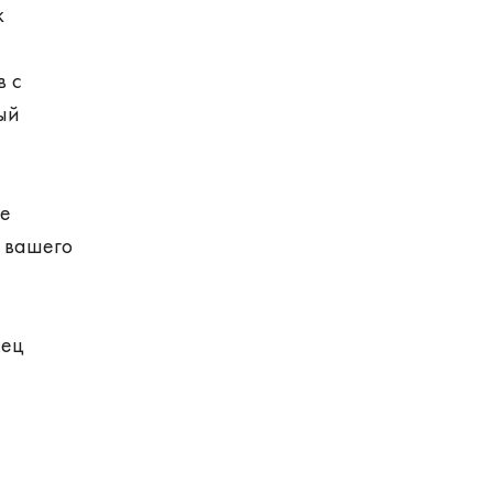
к
в с
ый
ые
 вашего
мец