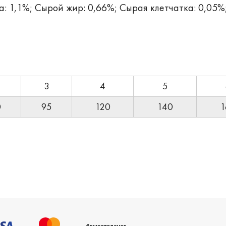
а: 1,1%; Сырой жир: 0,66%; Сырая клетчатка: 0,05%;
3
4
5
0
95
120
140
1