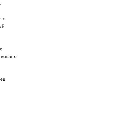
к
в с
ый
ые
 вашего
мец