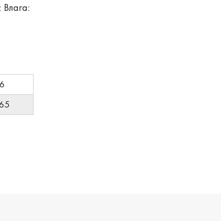
 Влага:
6
65