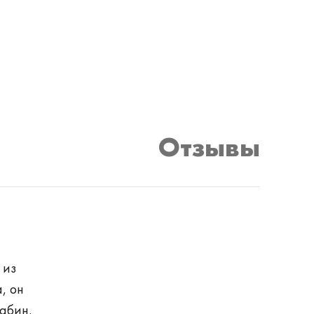
Отзывы
 из
, он
абин.