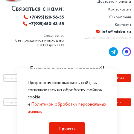
Доставка и оплата
Связаться с нами:
Как заказать
О компании
+7(495)120-56-55
+7(925)450-43-55
Контакты
info@miska.ru
Ежедневно,
Для вопросов по заказам
без праздников и выходных
с 9:00 до 21:00
Будьте в курсе новостей!
Подписаться
Продолжая использовать сайт, вы
соглашаетесь на обработку файлов
Оплатить по номеру заказа:
cookie
Оплатить
и
Политикой обработки персональных
данных
Присоединяйся!
Принять