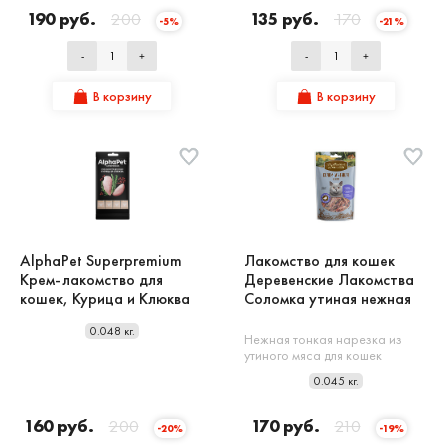
190 руб.
200
135 руб.
170
-5%
-21%
-
+
-
+
В корзину
В корзину
AlphaPet Superpremium
Лакомство для кошек
Крем-лакомство для
Деревенские Лакомства
кошек, Курица и Клюква
Соломка утиная нежная
0.048 кг.
Нежная тонкая нарезка из
утиного мяса для кошек
0.045 кг.
160 руб.
200
170 руб.
210
-20%
-19%