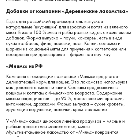
Добавки от компании «Деревенские лакомства»
Еще один российский производитель выпускает
натуральные "вкусняшки" для взрослых и котят из вяленого
мяса. В желе 100 % мяса и рыбы разных видов с комплексом
добавок. Форма выпуска – паучи, консервы, есть в виде
сухих колбасок, филе, нарезки, паст. Капли, соломка и
шарики из кошачьей мяты для приучения к когтеточке или
поощрения при дрессировке – фирменное ноу-хау.
«Мнямс» из РФ
Компания с говорящим названием «Мнямс» предлагает
деликатесный корм для кошек. Это лакомство используют
как дополнительное питание. Составы предназначены
кошкам и котятам с 4-месячного возраста. Содержание
мясных ингредиентов – до 95 %, дополнено минералами,
витаминами, дрожжами. Форма выпуска – сухие крокеты,
хрустящие подушечки, палочки, крем-лакомство.
У «Мнямс» самая широкая линейка продуктов – мясные и
рыбные деликатесы моносостава, миксы.
Мультивитаминное лакомство от «Мнямс» понравится