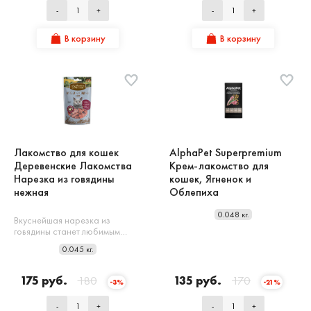
-
+
-
+
В корзину
В корзину
Лакомство для кошек
AlphaPet Superpremium
Деревенские Лакомства
Крем-лакомство для
Нарезка из говядины
кошек, Ягненок и
нежная
Облепиха
0.048 кг.
Вкуснейшая нарезка из
говядины станет любимым…
0.045 кг.
175 руб.
180
135 руб.
170
-3%
-21%
-
+
-
+