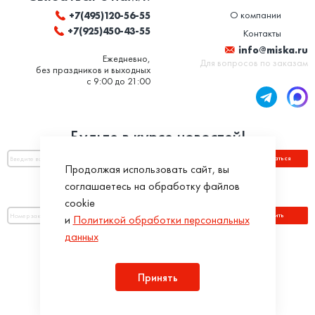
О компании
+7(495)120-56-55
+7(925)450-43-55
Контакты
info@miska.ru
Ежедневно,
Для вопросов по заказам
без праздников и выходных
с 9:00 до 21:00
Будьте в курсе новостей!
Подписаться
Продолжая использовать сайт, вы
соглашаетесь на обработку файлов
Оплатить по номеру заказа:
cookie
Оплатить
и
Политикой обработки персональных
данных
Присоединяйся!
Принять
Разработка интернет-магазинов в iTargency