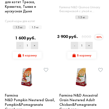
для котят Треска,
Креветка, Тыква и
Farmina N&D Quinoa Urinary
мускусная Дыня
беззерновой с уткой и…
1.5 кг.
Сухой корм для котят
1.5 кг.
1.5 кг.
3 900 руб.
5000
1 600 руб.
-22%
-
+
-
+
В корзину
В корзину
Farmina
Farmina N&D Ancestral
N&D Pumpkin Neutered Quail,
Grain Neutered Adult
Pumpkin&Pomegranate
Chicken&Pomegranate