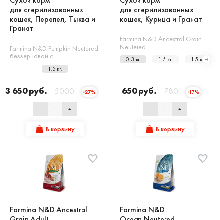
Сухой корм
Сухой корм
для стерилизованных
для стерилизованных
кошек, Перепел, Тыква и
кошек, Курица и Гранат
Гранат
Farmina N&D Ancestral Grain
Neutered…
Farmina N&D Pumpkin Neutered
беззерновой с…
0.3 кг.
1.5 кг.
1.5 кг.
1.5 кг.
3 650 руб.
5000
650 руб.
780
-27%
-17%
-
+
-
+
В корзину
В корзину
Farmina N&D Ancestral
Farmina N&D
Grain Adult
Ocean Neutered