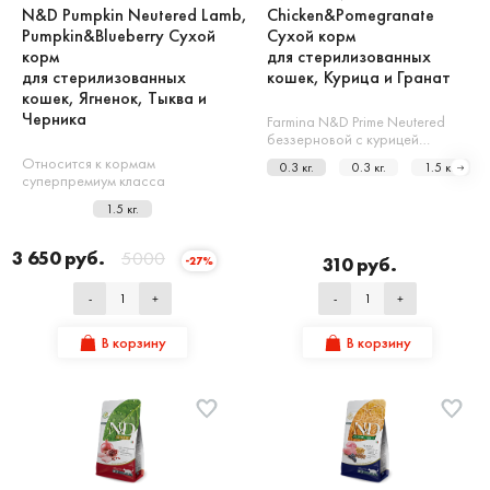
N&D Pumpkin Neutered Lamb,
Chicken&Pomegranate
Pumpkin&Blueberry Сухой
Сухой корм
корм
для стерилизованных
для стерилизованных
кошек, Курица и Гранат
кошек, Ягненок, Тыква и
Черника
Farmina N&D Prime Neutered
беззерновой с курицей…
Относится к кормам
0.3 кг.
0.3 кг.
1.5 кг.
суперпремиум класса
1.5 кг.
3 650 руб.
5000
310 руб.
-27%
-
+
-
+
В корзину
В корзину