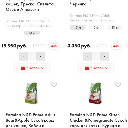
кошек, Треска, Спельта,
Черника
Овес и Апельсин
Farmina N&D Prime Adult
беззерновой с ягненком и…
Farmina N&D Ocean Adult
низкозерновой с сельдью,…
1.5 кг.
5 кг.
10 кг.
10 кг.
15 950 руб.
19500
3 350 руб.
4000
-18%
-16%
-
+
-
+
В корзину
В корзину
Farmina N&D Prime Adult
Farmina N&D Prime Kitten
Boar&Apple Сухой корм
Chicken&Pomegranate Сухой
для кошек, Кабан и
корм для котят, Курица и