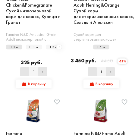
Chicken&Pomegranate
Adult Herring&Orange
Сухой низкозерновой
Сухой корм
корм для кошек, Курица и
для стерилизованных кошек,
Гранат
Сельдь и Апельсин
Farmina N&D Ancestral Grain
Сухой корм для
Adult низкозерновой с…
стерилизованных кошек
0.3 кг.
0.3 кг.
1.5 кг.
1.5 кг.
5 кг.
1.5 кг.
3 450 руб.
4450
325 руб.
-22%
-
+
-
+
В корзину
В корзину
Farmina
Farmina N&D Prime Adult