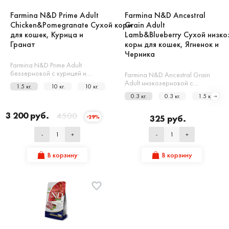
Farmina N&D Prime Adult
Farmina N&D Ancestral
Chicken&Pomegranate Сухой корм
Grain Adult
для кошек, Курица и
Lamb&Blueberry Сухой низко
Гранат
корм для кошек, Ягненок и
Черника
Farmina N&D Prime Adult
беззерновой с курицей и…
Farmina N&D Ancestral Grain
Adult низкозерновой с…
1.5 кг.
10 кг.
10 кг.
0.3 кг.
0.3 кг.
1.5 кг.
3 200 руб.
4500
325 руб.
-29%
-
+
-
+
В корзину
В корзину