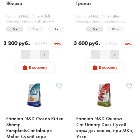
Яблоко
Гранат
Farmina N&D Prime Adult
Farmina N&D Prime Kitten
беззерновой с кабаном и…
беззерновой с курицей и…
1.5 кг.
5 кг.
10 кг.
1.5 кг.
10 кг.
3 200 руб.
4500
3 600 руб.
4300
-29%
-16%
-
+
-
+
В корзину
В корзину
Farmina N&D Ocean Kitten
Farmina N&D Quinoa
Shrimp,
Cat Urinary Duck Сухой
Pumpkin&Cantaloupe
корм для кошек, при МКБ,
Melon Сухой корм
Утка