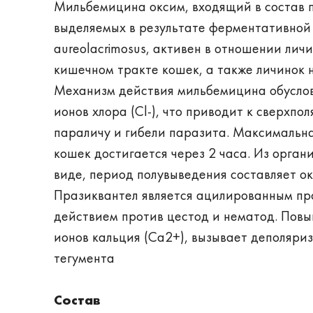
Мильбемицина оксим, входящий в состав п
выделяемых в результате ферментативной д
aureolacrimosus, активен в отношении ли
кишечном тракте кошек, а также личинок нем
Механизм действия мильбемицина обусло
ионов хлора (Cl-), что приводит к сверхп
параличу и гибели паразита. Максимальн
кошек достигается через 2 часа. Из орга
виде, период полувыведения составляет ок
Празиквантел является ацилированным п
действием против цестод и нематод. Пов
ионов кальция (Са2+), вызывает деполяр
тегумента
Состав