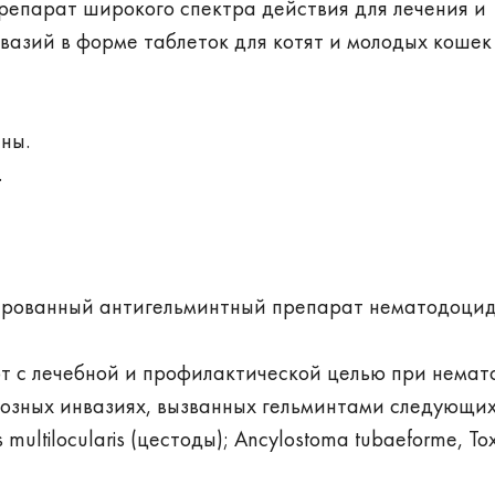
репарат широкого спектра действия для лечения и
азий в форме таблеток для котят и молодых кошек 
ны.
.
ированный антигельминтный препарат нематодоцид
т с лечебной и профилактической целью при немат
озных инвазиях, вызванных гельминтами следующих
s multilocularis (цестоды); Ancylostoma tubaeforme, T