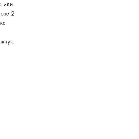
а или
озе 2
кс
нужную