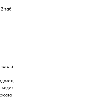
2 таб.
ного и
одозах,
 видов:
oxocara