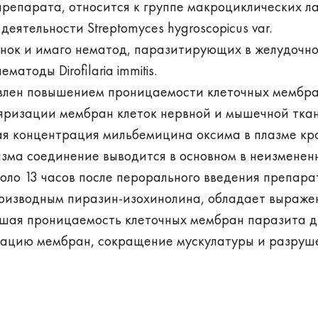
репарата, относится к группе макроциклических ла
еятельности Streptomyces hygroscopicus var.
чинок и имаго нематод, паразитирующих в желудочно
атоды Dirofilaria immitis.
влен повышением проницаемости клеточных мембра
оляризации мембран клеток нервной и мышечной тка
ая концентрация мильбемицина оксима в плазме кр
низма соединение выводится в основном в неизменен
оло 13 часов после перорального введения препара
роизводным пиразин-изохинолина, обладает выраж
ышая проницаемость клеточных мембран паразита д
изацию мембран, сокращение мускулатуры и разруш