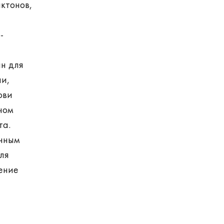
ктонов,
-
н для
ни,
ови
ном
та.
енным
ля
ение