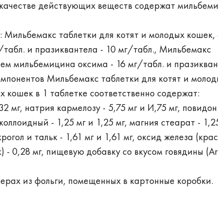
в качестве действующих веществ содержат мильбем
 Мильбемакс таблетки для котят и молодых кошек, 
табл. и празиквантела - 10 мг/табл., Мильбемакс
ем мильбемицина оксима - 16 мг/табл. и празикван
компонентов Мильбемакс таблетки для котят и молод
х кошек в 1 таблетке соответственно содержат:
 мг, натрия кармелозу - 5,75 мг и И,75 мг, повидон 
 коллоидный - 1,25 мг и 1,25 мг, магния стеарат - 1,2
крогол и тальк - 1,61 мг и 1,61 мг, оксид железа (кра
 0,28 мг, пищевую добавку со вкусом говядины (Arti
терах из фольги, помещенных в картонные коробки.