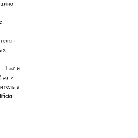
ицина
с
тела -
ых
- 1 мг и
5 мг и
ситель в
ficial