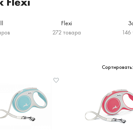
 Flexi
ll
Flexi
З
аров
272 товара
146 
Сортировать: