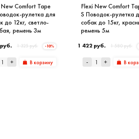
i New Comfort Tape
Flexi New Comfort Ta
оводок-рулетка для
S Поводок-рулетка 
к до 12кг, светло-
собак до 15кг, красн
бая, ремень 3м
ремень 5м
 руб.
1 422 руб.
1 325 руб.
1 580 руб.
-10%
В корзину
В кор
+
-
+