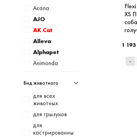
Flex
Acana
XS П
AJO
соба
голу
AK Cat
Alleva
1 193
Alphapet
-
Animonda
Apicenna
Вид животного
Avantie
для всех
AWARD
животных
Baurenhof
для грызунов
Bayer
для
Beaphar
кастрированны