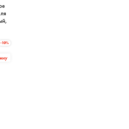
pe
для
ый,
-10%
зину