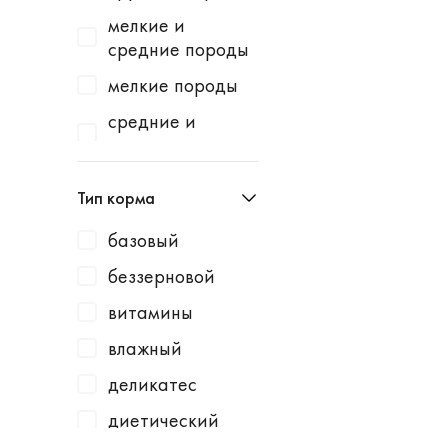
Homecat
индейка
мелкие и
Homefish
водоросли
средние породы
Homepet
говядина
мелкие породы
Kotiki
говядина /
средние и
горошек
крупные породы
KRKA
говядина /
средние породы
Leonardo
Тип корма
картофель
Lucky Dog
говядина /
базовый
Milbemax
клюква
беззерновой
Monge
говядина /
витамины
курица
N1
влажный
говядина /
Neoterica
малина
деликатес
Organic Choice
говядина /
диетический
Orijen
морковь