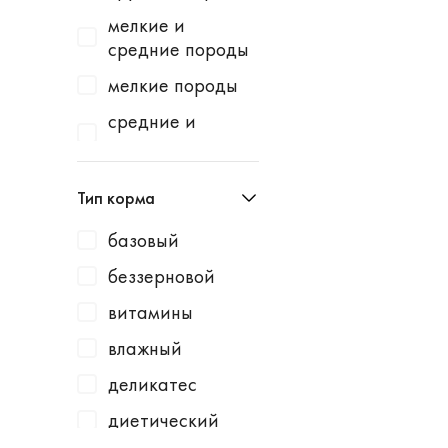
Homecat
индейка
мелкие и
Homefish
водоросли
средние породы
Homepet
говядина
мелкие породы
Kotiki
говядина /
средние и
горошек
крупные породы
KRKA
говядина /
средние породы
Leonardo
Тип корма
картофель
Lucky Dog
говядина /
базовый
Milbemax
клюква
беззерновой
Monge
говядина /
витамины
курица
N1
влажный
говядина /
Neoterica
малина
деликатес
Organic Choice
говядина /
диетический
Orijen
морковь