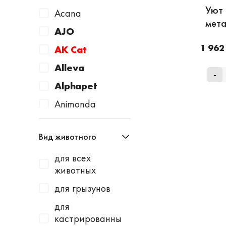
Уют 
Acana
мета
AJO
1 962
AK Cat
Alleva
-
Alphapet
Animonda
Apicenna
Вид животного
Avantie
для всех
AWARD
животных
Baurenhof
для грызунов
Bayer
для
Beaphar
кастрированны