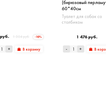
(бирюзовый перламу
60*40см
Туалет для собак со
столбиком
 руб.
1 476 руб.
1 504 руб.
-10%
В корзину
В кор
+
-
+