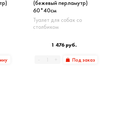
тр)
(бежевый перламутр)
60*40см
Туалет для собак со
столбиком
1 476 руб.
зину
Под заказ
-
+