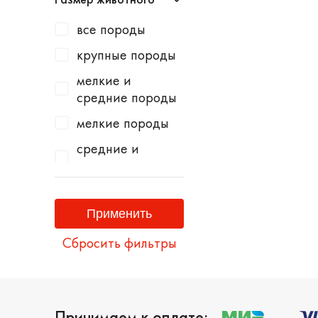
все породы
крупные породы
мелкие и
средние породы
мелкие породы
средние и
крупные породы
средние породы
Сбросить фильтры
Принимаем к оплате: