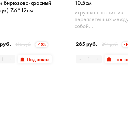
и бирюзово-красный
10.5см
чук) 7.6*12см
игрушка состоит из
переплетенных межд
собой…
 руб.
265 руб.
616 руб.
294 руб.
-10%
-
Под заказ
Под з
+
-
+