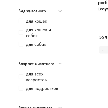
регб
(кау
Вид животного
для кошек
для кошек и
собак
554
для собак
-
Возраст животного
для всех
возрастов
для подростков
Размер животного