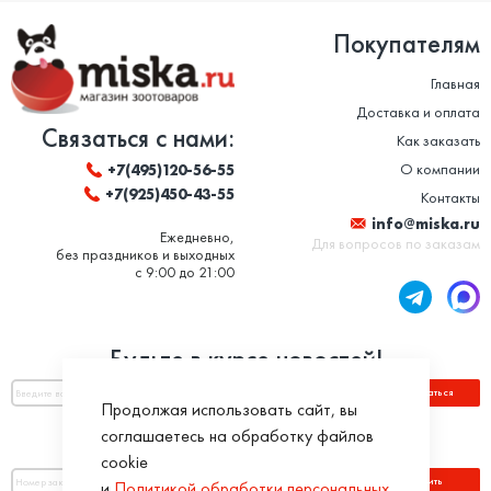
Покупателям
Главная
Доставка и оплата
Связаться с нами:
Как заказать
О компании
+7(495)120-56-55
+7(925)450-43-55
Контакты
info@miska.ru
Ежедневно,
Для вопросов по заказам
без праздников и выходных
с 9:00 до 21:00
Будьте в курсе новостей!
Подписаться
Продолжая использовать сайт, вы
соглашаетесь на обработку файлов
Оплатить по номеру заказа:
cookie
Оплатить
и
Политикой обработки персональных