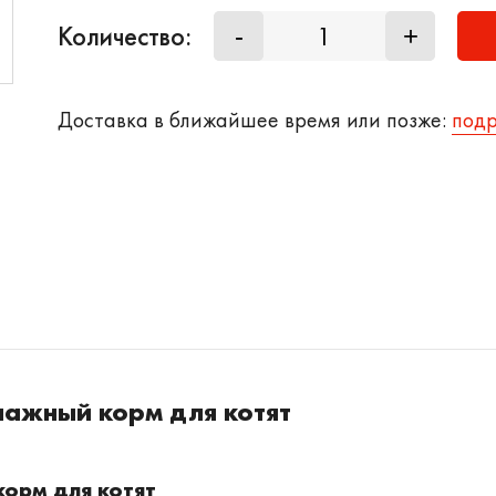
Количество:
-
+
Доставка в ближайшее время или позже:
под
лажный корм для котят
орм для котят