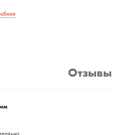
робнее
Отзывы
 мм
деально