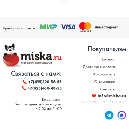
Мы дорожим своей репутацией и заботимся о том, чтобы
ваши домашние питомцы были здоровы. Поэтому мы строго
следим за качеством и сроком годности товаров. Особенно
это важно в отношении таких товаров, как корм для животных
и ветеринарные препараты. Вся продукция, представленная в
нашем магазине, сертифицирована и соответствует высоким
Принимаем к оплате:
стандартам качества.
Покупателям
Главная
Доставка и оплата
Связаться с нами:
Как заказать
О компании
+7(495)120-56-55
+7(925)450-43-55
Контакты
info@miska.ru
Ежедневно,
Для вопросов по заказам
без праздников и выходных
с 9:00 до 21:00