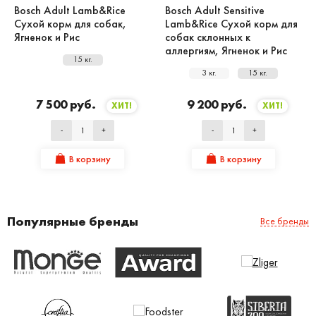
Bosch Adult Lamb&Rice
Bosch Adult Sensitive
Сухой корм для собак,
Lamb&Rice Сухой корм для
Ягненок и Рис
собак склонных к
аллергиям, Ягненок и Рис
15 кг.
3 кг.
15 кг.
7 500 руб.
9 200 руб.
ХИТ!
ХИТ!
-
+
-
+
В корзину
В корзину
Популярные бренды
Все бренды