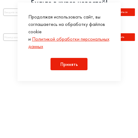
Будьте в курсе новостей!
Подписаться
Продолжая использовать сайт, вы
соглашаетесь на обработку файлов
Оплатить по номеру заказа:
cookie
Оплатить
и
Политикой обработки персональных
данных
Присоединяйся!
Принять
Разработка интернет-магазинов в iTargency