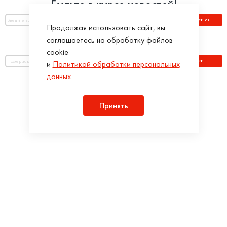
Будьте в курсе новостей!
Подписаться
Продолжая использовать сайт, вы
соглашаетесь на обработку файлов
Оплатить по номеру заказа:
cookie
Оплатить
и
Политикой обработки персональных
данных
Присоединяйся!
Принять
Разработка интернет-магазинов в iTargency