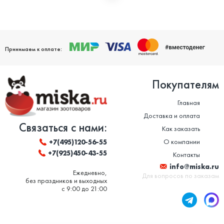
Мы дорожим своей репутацией и заботимся о том, чтобы
ваши домашние питомцы были здоровы. Поэтому мы строго
следим за качеством и сроком годности товаров. Особенно
это важно в отношении таких товаров, как корм для животных
и ветеринарные препараты. Вся продукция, представленная в
нашем магазине, сертифицирована и соответствует высоким
Принимаем к оплате:
стандартам качества.
Покупателям
Главная
Доставка и оплата
Связаться с нами:
Как заказать
О компании
+7(495)120-56-55
+7(925)450-43-55
Контакты
info@miska.ru
Ежедневно,
Для вопросов по заказам
без праздников и выходных
с 9:00 до 21:00