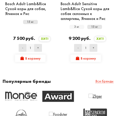
Bosch Adult Lamb&Rice
Bosch Adult Sensitive
Сухой корм для собак,
Lamb&Rice Сухой корм для
Ягненок и Рис
собак склонных к
аллергиям, Ягненок и Рис
15 кг.
3 кг.
15 кг.
7 500 руб.
9 200 руб.
ХИТ!
ХИТ!
-
+
-
+
В корзину
В корзину
Популярные бренды
Все бренды