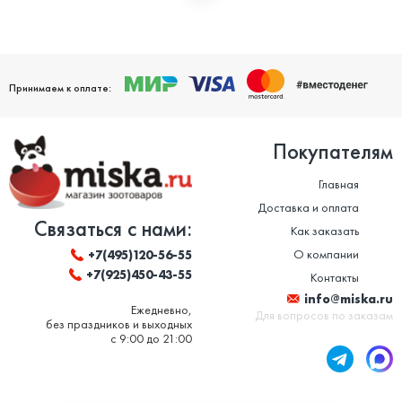
Мы дорожим своей репутацией и заботимся о том, чтобы
ваши домашние питомцы были здоровы. Поэтому мы строго
следим за качеством и сроком годности товаров. Особенно
это важно в отношении таких товаров, как корм для животных
и ветеринарные препараты. Вся продукция, представленная в
нашем магазине, сертифицирована и соответствует высоким
Принимаем к оплате:
стандартам качества.
Покупателям
Главная
Доставка и оплата
Связаться с нами:
Как заказать
О компании
+7(495)120-56-55
+7(925)450-43-55
Контакты
info@miska.ru
Ежедневно,
Для вопросов по заказам
без праздников и выходных
с 9:00 до 21:00