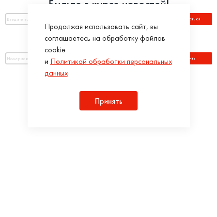
Будьте в курсе новостей!
Подписаться
Продолжая использовать сайт, вы
соглашаетесь на обработку файлов
Оплатить по номеру заказа:
cookie
Оплатить
и
Политикой обработки персональных
данных
Присоединяйся!
Принять
Разработка интернет-магазинов в iTargency