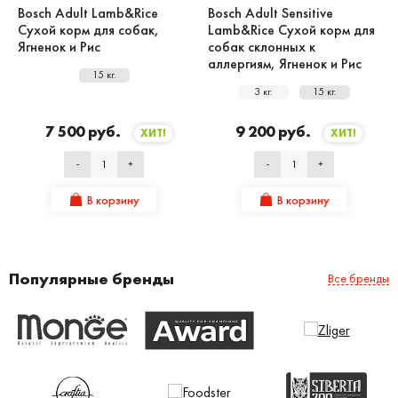
Bosch Adult Lamb&Rice
Bosch Adult Sensitive
Сухой корм для собак,
Lamb&Rice Сухой корм для
Ягненок и Рис
собак склонных к
аллергиям, Ягненок и Рис
15 кг.
3 кг.
15 кг.
7 500 руб.
9 200 руб.
ХИТ!
ХИТ!
-
+
-
+
В корзину
В корзину
Популярные бренды
Все бренды