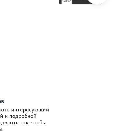
ев
скать интересующий
ей и подробной
делать так, чтобы
ы.