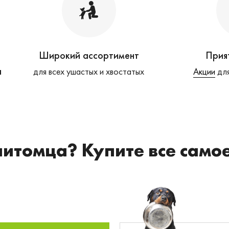
Широкий ассортимент
Прия
а
для всех ушастых и хвостатых
Акции
для
питомца? Купите все само