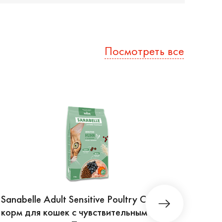
Посмотреть все
Sanabelle Adult Sensitive Poultry Сухой
Sanab
корм для кошек с чувствительным
для 