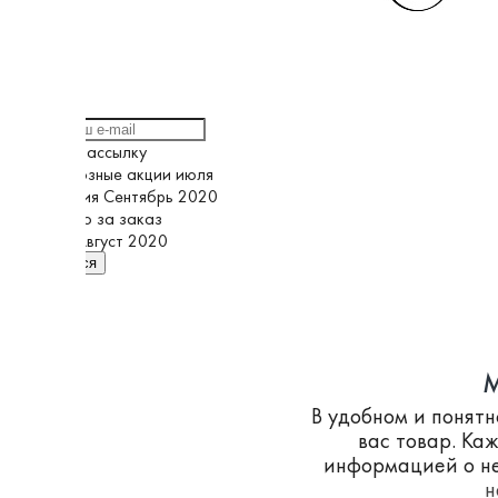
Выберите рассылку
Грандиозные акции июля
Кампания Сентябрь 2020
Спасибо за заказ
Супер Август 2020
Подписаться
M
В удобном и понят
вас товар. Ка
информацией о не
н