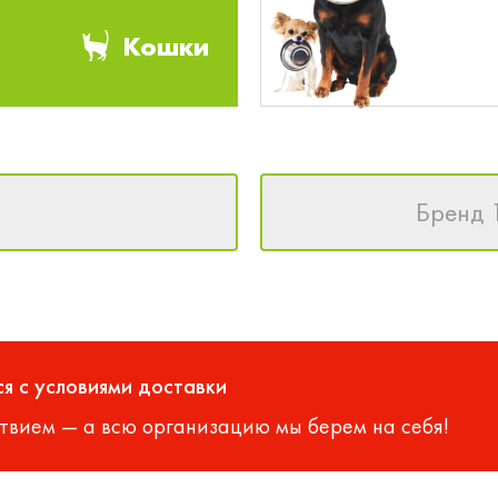
Кошки
Бренд 
я с условиями доставки
твием — а всю организацию мы берем на себя!