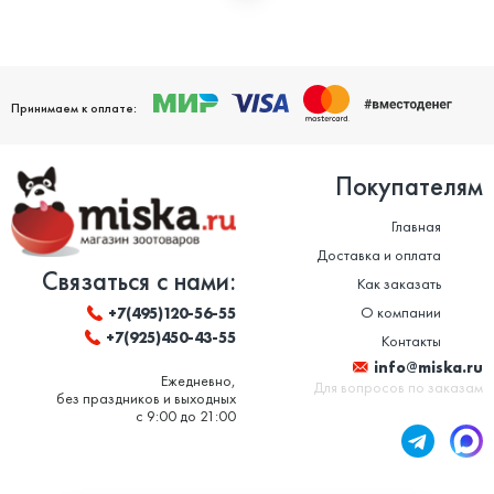
Мы дорожим своей репутацией и заботимся о том, чтобы
ваши домашние питомцы были здоровы. Поэтому мы строго
следим за качеством и сроком годности товаров. Особенно
это важно в отношении таких товаров, как корм для животных
и ветеринарные препараты. Вся продукция, представленная в
нашем магазине, сертифицирована и соответствует высоким
Принимаем к оплате:
стандартам качества.
Покупателям
Главная
Доставка и оплата
Связаться с нами:
Как заказать
О компании
+7(495)120-56-55
+7(925)450-43-55
Контакты
info@miska.ru
Ежедневно,
Для вопросов по заказам
без праздников и выходных
с 9:00 до 21:00