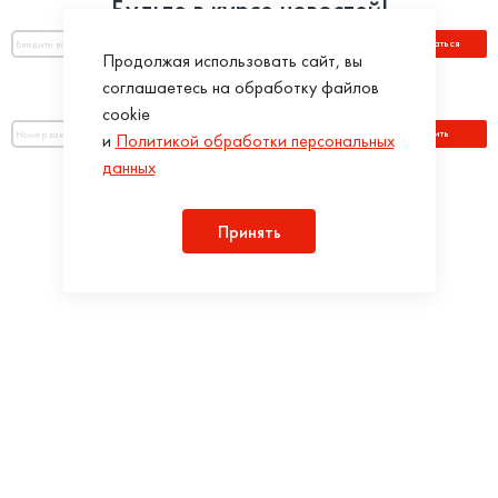
Будьте в курсе новостей!
Подписаться
Продолжая использовать сайт, вы
соглашаетесь на обработку файлов
Оплатить по номеру заказа:
cookie
Оплатить
и
Политикой обработки персональных
данных
Присоединяйся!
Принять
Разработка интернет-магазинов в iTargency