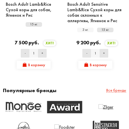
Bosch Adult Lamb&Rice
Bosch Adult Sensitive
Сухой корм для собак,
Lamb&Rice Сухой корм для
Ягненок и Рис
собак склонных к
аллергиям, Ягненок и Рис
15 кг.
3 кг.
15 кг.
7 500 руб.
9 200 руб.
ХИТ!
ХИТ!
-
+
-
+
В корзину
В корзину
Популярные бренды
Все бренды