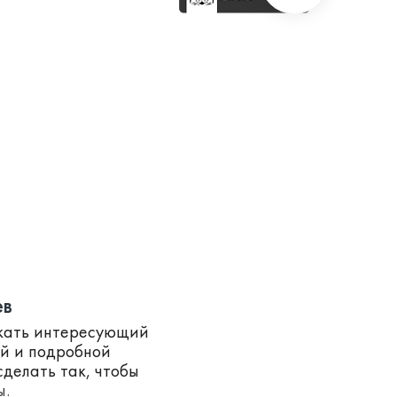
ев
скать интересующий
ей и подробной
делать так, чтобы
ы.