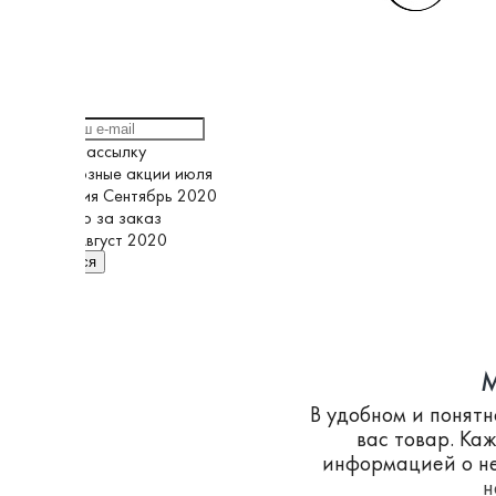
Выберите рассылку
Грандиозные акции июля
Кампания Сентябрь 2020
Спасибо за заказ
Супер Август 2020
Подписаться
M
В удобном и понят
вас товар. Ка
информацией о не
н