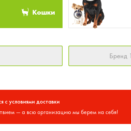
Кошки
Бренд 
я с условиями доставки
твием — а всю организацию мы берем на себя!