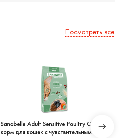
Посмотреть все
Sanabelle Adult Sensitive Poultry Сухой
Sanab
корм для кошек с чувствительным
для 