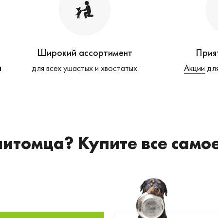
Широкий ассортимент
Прия
а
для всех ушастых и хвостатых
Акции
для
питомца? Купите все само