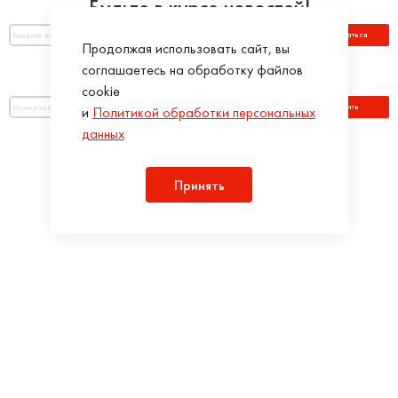
Будьте в курсе новостей!
Подписаться
Продолжая использовать сайт, вы
соглашаетесь на обработку файлов
Оплатить по номеру заказа:
cookie
Оплатить
и
Политикой обработки персональных
данных
Присоединяйся!
Принять
Разработка интернет-магазинов в iTargency