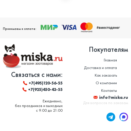
Мы дорожим своей репутацией и заботимся о том, чтобы
ваши домашние питомцы были здоровы. Поэтому мы строго
следим за качеством и сроком годности товаров. Особенно
это важно в отношении таких товаров, как корм для животных
и ветеринарные препараты. Вся продукция, представленная в
нашем магазине, сертифицирована и соответствует высоким
Принимаем к оплате:
стандартам качества.
Покупателям
Главная
Доставка и оплата
Связаться с нами:
Как заказать
О компании
+7(495)120-56-55
+7(925)450-43-55
Контакты
info@miska.ru
Ежедневно,
Для вопросов по заказам
без праздников и выходных
с 9:00 до 21:00