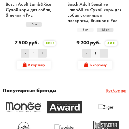
Bosch Adult Lamb&Rice
Bosch Adult Sensitive
Сухой корм для собак,
Lamb&Rice Сухой корм для
Ягненок и Рис
собак склонных к
аллергиям, Ягненок и Рис
15 кг.
3 кг.
15 кг.
7 500 руб.
9 200 руб.
ХИТ!
ХИТ!
-
+
-
+
В корзину
В корзину
Популярные бренды
Все бренды