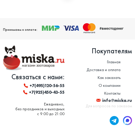
Мы дорожим своей репутацией и заботимся о том, чтобы
ваши домашние питомцы были здоровы. Поэтому мы строго
следим за качеством и сроком годности товаров. Особенно
это важно в отношении таких товаров, как корм для животных
и ветеринарные препараты. Вся продукция, представленная в
нашем магазине, сертифицирована и соответствует высоким
Принимаем к оплате:
стандартам качества.
Покупателям
Главная
Доставка и оплата
Связаться с нами:
Как заказать
О компании
+7(495)120-56-55
+7(925)450-43-55
Контакты
info@miska.ru
Ежедневно,
Для вопросов по заказам
без праздников и выходных
с 9:00 до 21:00