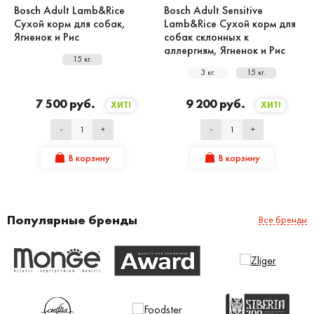
Bosch Adult Lamb&Rice
Bosch Adult Sensitive
Сухой корм для собак,
Lamb&Rice Сухой корм для
Ягненок и Рис
собак склонных к
аллергиям, Ягненок и Рис
15 кг.
3 кг.
15 кг.
7 500 руб.
9 200 руб.
ХИТ!
ХИТ!
-
+
-
+
В корзину
В корзину
Популярные бренды
Все бренды