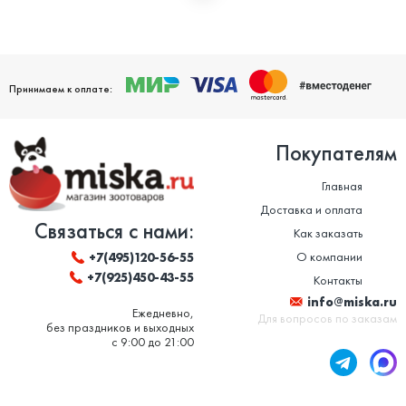
Мы дорожим своей репутацией и заботимся о том, чтобы
ваши домашние питомцы были здоровы. Поэтому мы строго
следим за качеством и сроком годности товаров. Особенно
это важно в отношении таких товаров, как корм для животных
и ветеринарные препараты. Вся продукция, представленная в
нашем магазине, сертифицирована и соответствует высоким
Принимаем к оплате:
стандартам качества.
Покупателям
Главная
Доставка и оплата
Связаться с нами:
Как заказать
О компании
+7(495)120-56-55
+7(925)450-43-55
Контакты
info@miska.ru
Ежедневно,
Для вопросов по заказам
без праздников и выходных
с 9:00 до 21:00