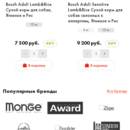
Bosch Adult Lamb&Rice
Bosch Adult Sensitive
Сухой корм для собак,
Lamb&Rice Сухой корм для
Ягненок и Рис
собак склонных к
аллергиям, Ягненок и Рис
15 кг.
3 кг.
15 кг.
7 500 руб.
9 200 руб.
ХИТ!
ХИТ!
-
+
-
+
В корзину
В корзину
Популярные бренды
Все бренды