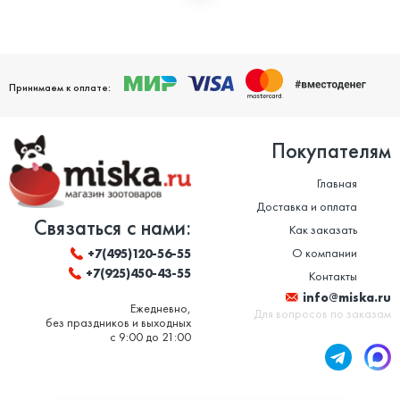
Мы дорожим своей репутацией и заботимся о том, чтобы
ваши домашние питомцы были здоровы. Поэтому мы строго
следим за качеством и сроком годности товаров. Особенно
это важно в отношении таких товаров, как корм для животных
и ветеринарные препараты. Вся продукция, представленная в
нашем магазине, сертифицирована и соответствует высоким
Принимаем к оплате:
стандартам качества.
Покупателям
Главная
Доставка и оплата
Связаться с нами:
Как заказать
О компании
+7(495)120-56-55
+7(925)450-43-55
Контакты
info@miska.ru
Ежедневно,
Для вопросов по заказам
без праздников и выходных
с 9:00 до 21:00