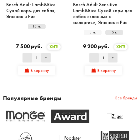
Bosch Adult Lamb&Rice
Bosch Adult Sensitive
Сухой корм для собак,
Lamb&Rice Сухой корм для
Ягненок и Рис
собак склонных к
аллергиям, Ягненок и Рис
15 кг.
3 кг.
15 кг.
7 500 руб.
9 200 руб.
ХИТ!
ХИТ!
-
+
-
+
В корзину
В корзину
Популярные бренды
Все бренды