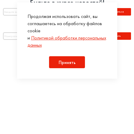
Будьте в курсе новостей!
Подписаться
Продолжая использовать сайт, вы
соглашаетесь на обработку файлов
Оплатить по номеру заказа:
cookie
Оплатить
и
Политикой обработки персональных
данных
Присоединяйся!
Принять
Разработка интернет-магазинов в iTargency