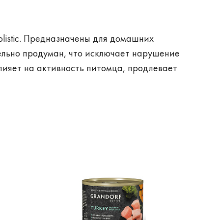
olistic. Предназначены для домашних
тельно продуман, что исключает нарушение
ияет на активность питомца, продлевает
оторых лежит использование натуральных
орм (на заводе United Petfood Producers
азнообразен, что позволяет найти
аста, породы и уровня активности.
зуют мясо ягненка, кролика, утки, белую