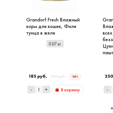
рыбу.
- Отсутствие субпро
Grandorf Fresh Влажный
Gran
составе.
корм для кошек, Филе
Влаж
- Живые пре- и проб
тунца в желе
всех
живые бактерии, по
безз
токсинов.
0.07 кг.
Цуки
- Высокая питательн
паш
Grandorf Fresh хоро
В нашем интернет-ма
продукт Adult Cat на
185 руб.
250
250 руб.
-26%
а для щенков Junior.
посылки отправляем
В корзину
-
+
-