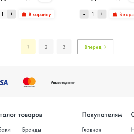
В корзину
В кор
+
-
+
2
3
Вперед
1
талог товаров
Покупателям
баки
Бренды
Главная