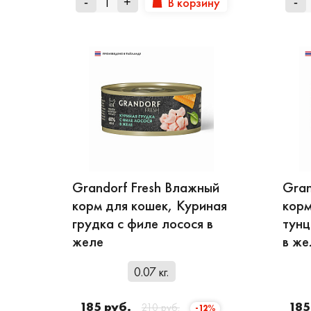
В корзину
-
+
-
Grandorf Fresh Влажный
Gran
корм для кошек, Куриная
корм
грудка с филе лосося в
тунц
желе
в же
0.07 кг.
185 руб.
185
210 руб.
-12%