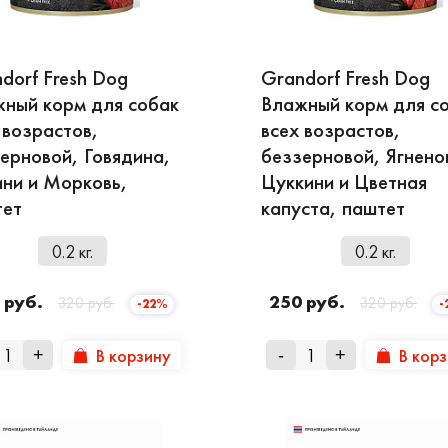
дуктов, курицы, ГМО, искусственных ароматизаторо
dorf Fresh Dog
Grandorf Fresh Dog
ный корм для собак
Влажный корм для с
иотики. В каждом килограмме питания более одного 
 возрастов,
всех возрастов,
ложительно влияющие на все этапы пищеварения и 
ерновой, Говядина,
беззерновой, Ягнено
ни и Морковь,
Цуккини и Цветная
ость. Благодаря высокой калорийности одной упаков
тет
капуста, паштет
шо усваиваются, не нарушают пищеварение, не выз
0.2 кг.
0.2 кг.
газине купить Grandorf Fresh можно в разных вари
 основе свежей индейки с бататом, для крупных соба
 руб.
250 руб.
320 руб.
320 руб.
-22%
-
 По Москве доставка бесплатная, если товар заказан
 транспортными компаниями.
В корзину
В кор
+
-
+