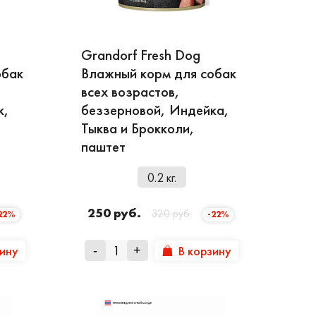
в и красителей, зерновых компонентов в
Grandorf Fresh Dog
обак
Влажный корм для собак
миллиарда Enterococcus faecium – это
всех возрастов,
способствующие выводу из организма
к,
беззерновой, Индейка,
Тыква и Брокколи,
ки хватает надолго.
паштет
ывают аллергических реакций.
0.2 кг.
антах. Для взрослых кошек часто выбирают
к хорошо подходит Maxi, для котят Kitten,
250 руб.
320 руб.
22%
-22%
 на сумму от 2 тыс. рублей. По России
зину
В корзину
-
+