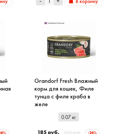
зину
В корзину
-
+
ный
Grandorf Fresh Влажный
иная
корм для кошек, Филе
тунца с филе краба в
желе
0.07 кг.
185 руб.
250 руб.
26%
-26%