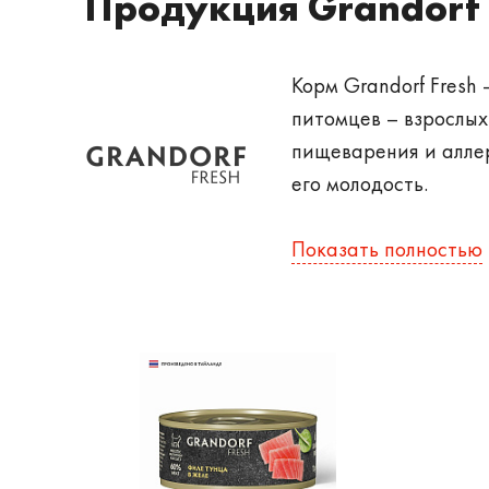
Продукция Grandorf 
Корм Grandorf Fresh
питомцев – взрослых
пищеварения и алле
его молодость.
Особенност
Показать полностью
Продукция класса Хо
компонентов. Под мар
NV в Бельгии) и вла
подходящий вариант 
Корм Грандорф Фреш
- Основа из свежего 