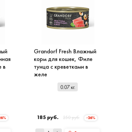
ный
Grandorf Fresh Влажный
иная
корм для кошек, Филе
е в
тунца с креветками в
желе
0.07 кг.
185 руб.
250 руб.
26%
-26%