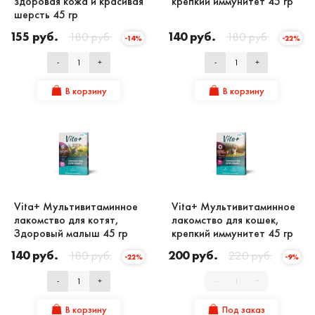
здоровая кожа и красивая
крепкий иммунитет 45 гр
шерсть 45 гр
155 руб.
180 руб.
140 руб.
180 руб.
-14%
-22%
-
+
-
+
В корзину
В корзину
Vita+ Мультивитаминное
Vita+ Мультивитаминное
лакомство для котят,
лакомство для кошек,
Здоровый малыш 45 гр
крепкий иммунитет 45 гр
140 руб.
180 руб.
200 руб.
220 руб.
-22%
-9%
-
+
-
+
В корзину
Под заказ