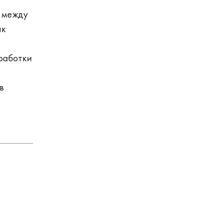
и между
ак
работки
в