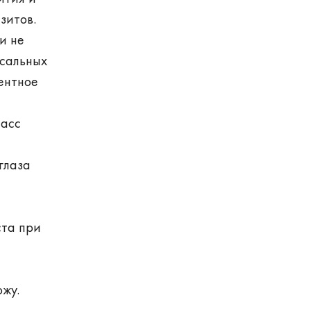
зитов.
и не
 сальных
ентное
ласс
глаза
ста при
ожу.
,