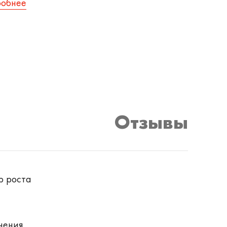
робнее
Отзывы
р роста
нения,