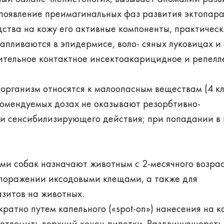
появление преимагинальных фаз развития эктопара
ства на кожу его активные компоненты, практическ
апливаются в эпидермисе, воло- сяных луковицах и
лительное контактное инсектоакарицидное и репелл
 организм относятся к малоопасным веществам (4 к
екомендуемых дозах не оказывают резорбтивно-
и сенсибилизирующего действия; при попадании в 
ми собак назначают животным с 2-месячного возра
и поражении иксодовыми клещами, а также для
зитов на животных.
атно путем капельного («spot-on») нанесения на к
 отломить верхний конец пипетки. Раздвинувшерсть