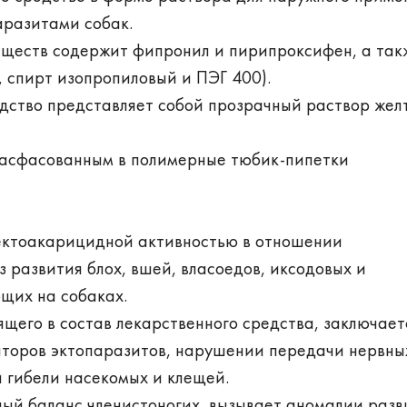
аразитами собак.
еществ содержит фипронил и пирипроксифен, а так
 спирт изопропиловый и ПЭГ 400).
дство представляет собой прозрачный раствор жел
расфасованным в полимерные тюбик-пипетки
ектоакарицидной активностью в отношении
 развития блох, вшей, власоедов, иксодовых и
щих на собаках.
щего в состав лекарственного средства, заключает
торов эктопаразитов, нарушении передачи нервны
и гибели насекомых и клещей.
ый баланс членистоногих, вызывает аномалии разв