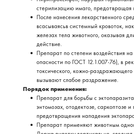
стерилизацию имаго, предотвращая 
После нанесения лекарственного сред
всасываясьв системный кровоток, нак
железах тела животного, оказывая д
действие.
Препарат по степени воздействия на
опасности по ГОСТ 12.1.007-76), в р
токсического, кожно-раздражающего 
вызывают слабое раздражение.
Порядок применения:
Препарат для борьбы с эктопаразита
энтомозах, отодектозе, саркоптозе 
предотвращения нападения эктопара
Препарат применяют животным однокр
Держа пипетку вертикально, следует