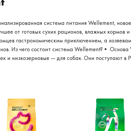
t
нализированная система питания Wellement, новое
учшее от готовых сухих рационов, влажных кормов и
томцев гастрономическим приключением, а хозяевам
нов. Из чего состоит система Wellement?• Основа 
ек и низкозерновые — для собак. Они поступают в 
дущего европейского производителя сухих кормов. 
рономических экспериментов. Производитель консерво
лдинга Thai Union Group. i-Tail входит в топ-10 пр
лемент системы — сублимированное мясо как дополн
продукт создаётся в России, на заводе Фриздрай —
яса для домашних животных. Главные преимущества
ехнологии. И самое главное — все продукты систем
м самостоятельно собрать уникальные рационы для