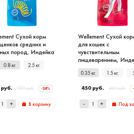
ement Сухой корм
Wellement Сухой кор
щенков средних и
для кошек с
ных пород, Индейка
чувствительным
пищеварением, Инд
0.8 кг.
2.5 кг.
0.35 кг.
1.5 кг.
 руб.
450 руб.
900 руб.
480 руб.
-24%
В корзину
Под з
+
-
+