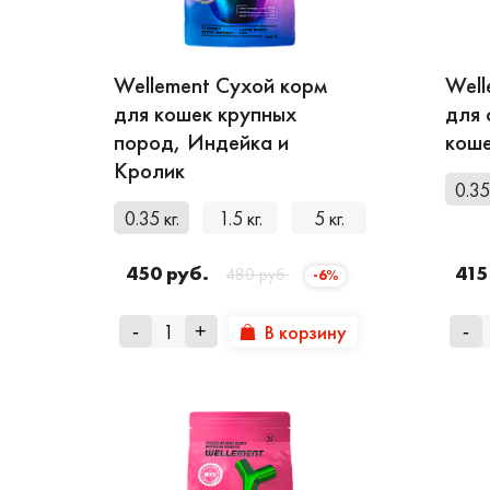
индивидуальных особ
разработанных ветер
Wellement Сухой корм
Well
для кошек крупных
для 
пород, Индейка и
коше
Кролик
0.35 
0.35 кг.
1.5 кг.
5 кг.
450 руб.
415
480 руб.
-6%
В корзину
-
+
-