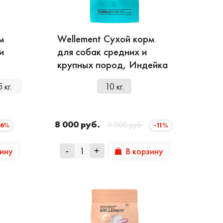
00 специализированных рецептов,
 и приготовить за пару минут!
м
Wellement Сухой корм
и
для собак средних и
крупных пород, Индейка
5 кг.
10 кг.
8 000 руб.
9 000 руб.
-6%
-11%
зину
В корзину
-
+