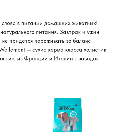
 слово в питании домашних животных!
 натурального питания. Завтрак и ужин
 не придётся переживать за баланс
Wellement — сухие корма класса холистик,
Россию из Франции и Италии с заводов
• Вторая ступень системы — влажные корма
в и топпингов — тайский завод i-Tail,
оизводителей кормов для кошек и собак в
ительный источник белка для коррекции
 ведущего производителя
 Фриздрай — первоклассное качество
ы Wellement можно и нужно смешивать!
 ваших собак и кошек с учётом их