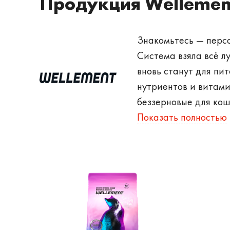
Продукция Wellemen
Знакомьтесь — персо
Система взяла всё л
вновь станут для пи
нутриентов и витами
беззерновые для кош
United PetFood — ве
Показать полностью
и топпинги для гаст
дочерняя компания хо
мире. • И третий э
калорийности. Этот 
сублимированного м
сырья и передовые т
Система позволит ва