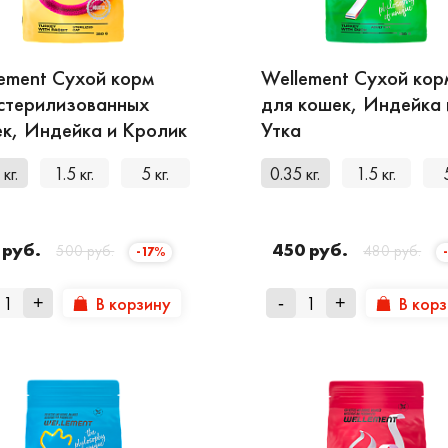
енностей. За баланс нутриентов отвечают более 1
инарными диетологами. Вам остаётся лишь выбрать
ement Сухой корм
Wellement Сухой кор
стерилизованных
для кошек, Индейка 
к, Индейка и Кролик
Утка
кг.
1.5 кг.
5 кг.
0.35 кг.
1.5 кг.
 руб.
450 руб.
500 руб.
480 руб.
-17%
В корзину
В кор
+
-
+