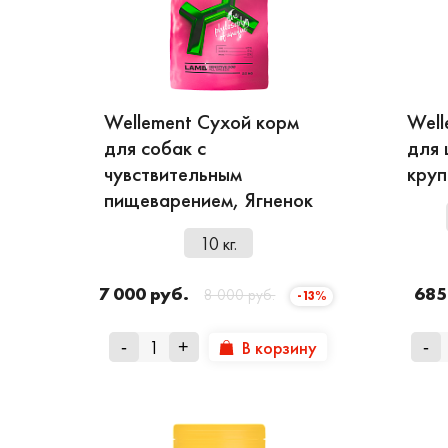
Wellement Сухой корм
Well
для собак с
для 
чувствительным
круп
пищеварением, Ягненок
10 кг.
7 000 руб.
685
8 000 руб.
-13%
В корзину
-
+
-