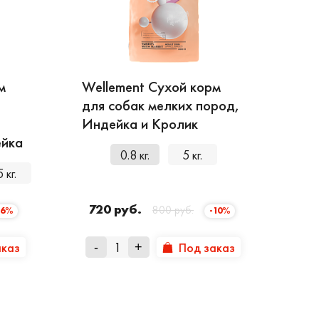
м
Wellement Сухой корм
для собак мелких пород,
Индейка и Кролик
ейка
0.8 кг.
5 кг.
5 кг.
720 руб.
800 руб.
-6%
-10%
аказ
Под заказ
-
+