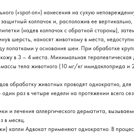
ного («spot-on») нанесения на сухую неповрежденн
защитный колпачок и, расположив ее вертикально,
петки (надев колпачок с обратной стороны), зате
инув шерсть, наносят животному в места, недоступн
ду лопатками у основания шеи. При обработке круп
кожу в 3 – 4 места. Минимальная терапевтическая 
 массы тела животного (10 мг/кг имидаклоприда и 
едов обработку животных проводят однократно, для
 один раз в четыре недели на протяжении всего се
ки и лечения аллергического дерматита, вызываем
з в месяц.
тки) капли Адвокат применяют однократно. В проце