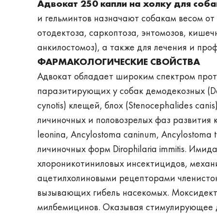
Адвокат 250 капли на холку для собак
и гельминтов назначают собакам весом от 
отодектоза, саркоптоза, энтомозов, кишеч
анкилостомоз), а также для лечения и пр
ФАРМАКОЛОГИЧЕСКИЕ СВОЙСТВА
Адвокат обладает широким спектром прот
паразитирующих у собак демодекозных (Dem
cynotis) клещей, блох (Stenocephalides canis)
личиночных и половозрелых фаз развития к
leonina, Ancylostoma caninum, Ancylostoma tu
личиночных форм Dirophilaria immitis. Ими
хлороникотиниловых инсектицидов, механ
ацетилхолиновыми рецепторами членистон
вызывающих гибель насекомых. Моксидект
милбемицинов. Оказывая стимулирующее 