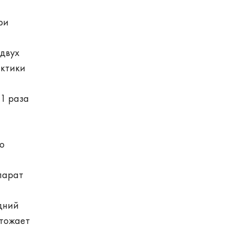
ри
 двух
актики
1 раза
ю
парат
дний
чтожает