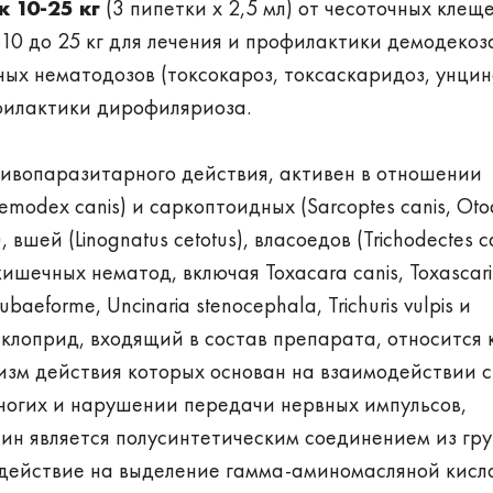
 10-25 кг
(3 пипетки х 2,5 мл) от чесоточных клеще
10 до 25 кг для лечения и профилактики демодекоз
ных нематодозов (токсокароз, токсаскаридоз, унци
офилактики дирофиляриоза.
ивопаразитарного действия, активен в отношении
odex canis) и саркоптоидных (Sarcoptes canis, Oto
, вшей (Linognatus cetotus), власоедов (Trichodectes ca
ишечных нематод, включая Toxacara canis, Toxascari
baeforme, Uncinaria stenocephala, Trichuris vulpis и
даклоприд, входящий в состав препарата, относится 
изм действия которых основан на взаимодействии с
огих и нарушении передачи нервных импульсов,
ин является полусинтетическим соединением из гр
действие на выделение гамма-аминомасляной кисл