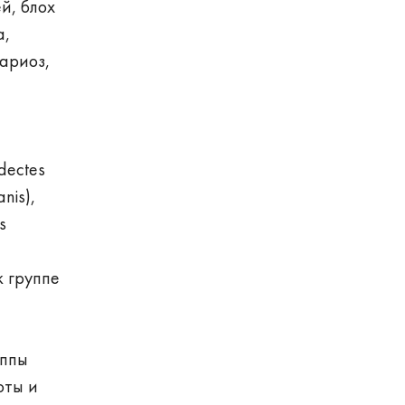
й, блох
а,
нариоз,
dectes
nis),
s
к группе
уппы
оты и