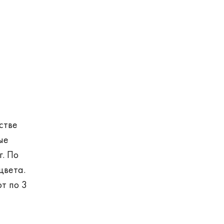
стве
ые
г. По
цвета.
т по 3