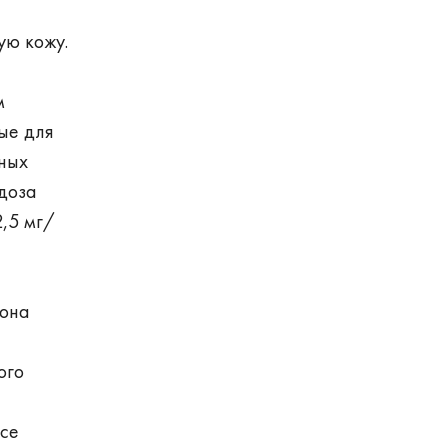
ую кожу.
м
ые для
ных
доза
2,5 мг/
зона
ого
ссе