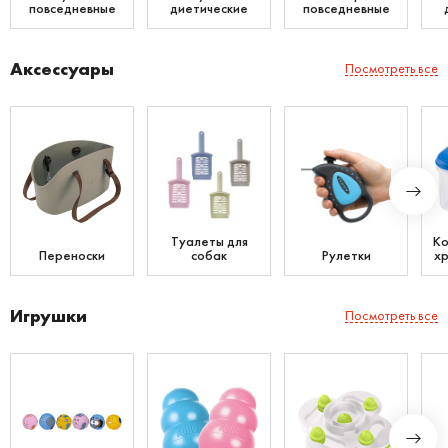
повседневные
диетические
повседневные
Аксессуары
Посмотреть все
Туалеты для
Ко
Переноски
собак
Рулетки
хр
Игрушки
Посмотреть все