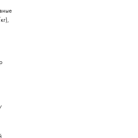
ивные
кг),
р
/
й