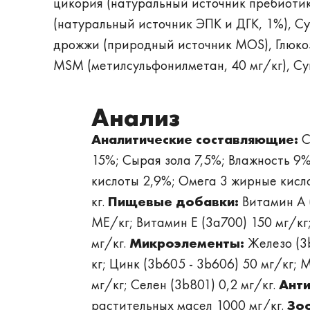
цикория (натуральный источник пребиотик
(натуральный источник ЭПК и ДГК, 1%), С
дрожжи (природный источник MOS), Глюкоз
MSM (метилсульфонилметан, 40 мг/кг), С
Анализ
Аналитические составляющие:
С
15%; Сырая зола 7,5%; Влажность 9
кислоты 2,9%; Омега 3 жирные кисл
кг.
Пищевые добавки:
Витамин A 
МЕ/кг; Витамин Е (3а700) 150 мг/кг;
мг/кг.
Микроэлементы:
Железо (3b
кг; Цинк (3b605 - 3b606) 50 мг/кг; 
мг/кг; Селен (3b801) 0,2 мг/кг.
Анти
растительных масел 1000 мг/кг.
Зо