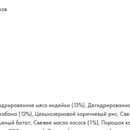
ков
идрированное мясо индейки (13%), Дегидрированно
 кабана (12%), Цельнозерновой коричневый рис, Св
шеный батат, Свежее масло лосося (1%), Порошок к