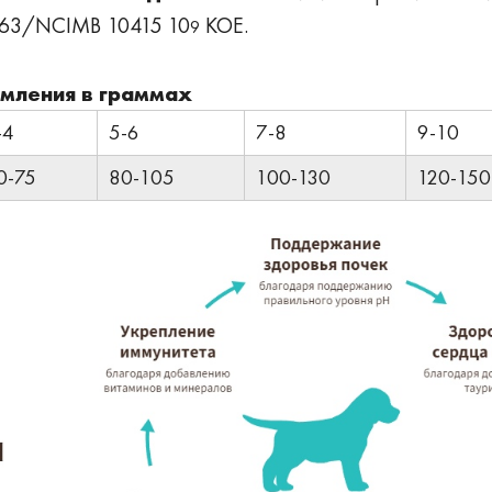
663/NCIMB 10415 10
КОЕ.
9
рмления в граммах
-4
5-6
7-8
9-10
0-75
80-105
100-130
120-150