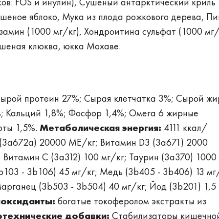
ов: FOS и инулин), Сушеный антарктический криль
ушеное яблоко, Мука из плода рожкового дерева, П
амин (1000 мг/кг), Хондроитина сульфат (1000 мг/
ушеная клюква, юкка Мохаве.
ырой протеин 27%; Сырая клетчатка 3%; Сырой жи
%; Кальций 1,8%; Фосфор 1,4%; Омега 6 жирные
оты 1,5%.
Метаболическая энергия:
4111 ккал/
(3a672a) 20000 МЕ/кг; Витамин D3 (3а671) 2000
 Витамин С (3а312) 100 мг/кг; Таурин (3a370) 1000
103 - 3b106) 45 мг/кг; Медь (3b405 - 3b406) 13 мг
Марганец (3b503 - 3b504) 40 мг/кг; Йод (3b201) 1,5
оксиданты:
богатые токоферолом экстракты из
отехнические добавки:
Стабилизаторы кишечно