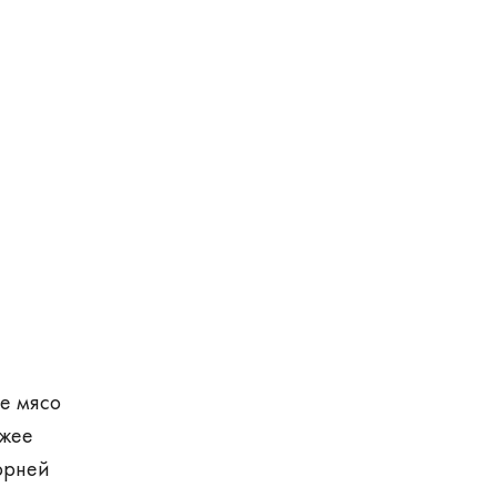
е мясо
ежее
орней