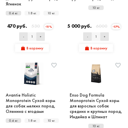
Ягненок
10 кг.
0.4 кг.
1.8 кг.
10 кг.
470 руб.
530
5 000 руб.
6000
-11%
-17%
-
+
-
+
В корзину
В корзину
Avantie Holistic
Enso Dog Formula
Monoprotein Сухой корм
Monoprotein Сухой корм
для собак мелких пород,
для взрослых собак
Оленина с ягодами
средних и крупных пород,
Индейка и Шпинат
0.4 кг.
1.8 кг.
10 кг.
10 кг.