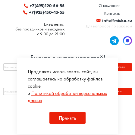
О компании
+7(495)120-56-55
+7(925)450-43-55
Контакты
info@miska.ru
Ежедневно,
Для вопросов по заказам
без праздников и выходных
с 9:00 до 21:00
Будьте в курсе новостей!
Подписаться
Продолжая использовать сайт, вы
соглашаетесь на обработку файлов
Оплатить по номеру заказа:
cookie
Оплатить
и
Политикой обработки персональных
данных
Присоединяйся!
Принять
Разработка интернет-магазинов в iTargency