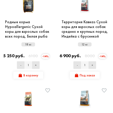
Родные корма
Территория Кавказ Сухой
Hypoallergenic Сухой
корм для взрослых собак
корм для взрослых собак
средних и крупных пород,
всех пород, Белая рыба
Индейка с брусникой
18 кг.
12 кг.
5 250 руб.
6100
6 900 руб.
8000
-14%
-14%
-
+
-
+
В корзину
Под заказ