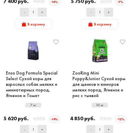
7 400 руб.
9000
5 750 руб.
6200
-18%
-7%
-
+
-
+
В корзину
В корзину
Enso Dog Formula Special
ZooRing Mini
Select Сухой корм для
Puppy&Junior Сухой корм
взрослых собак мелких и
для щенков и юниоров
миниатюрных пород,
мелких пород, Ягненок и
Ягненок и Томат
рис с тыквой
7 кг.
10 кг.
5 620 руб.
6500
4 850 руб.
5500
-14%
-12%
-
+
-
+