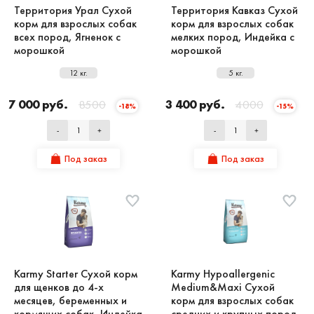
Территория Урал Сухой
Территория Кавказ Сухой
корм для взрослых собак
корм для взрослых собак
всех пород, Ягненок с
мелких пород, Индейка с
морошкой
морошкой
12 кг.
5 кг.
7 000 руб.
8500
3 400 руб.
4000
-18%
-15%
-
+
-
+
Под заказ
Под заказ
Karmy Starter Сухой корм
Karmy Hypoallergenic
для щенков до 4-х
Medium&Maxi Сухой
месяцев, беременных и
корм для взрослых собак
кормящих собак, Индейка
средних и крупных пород,