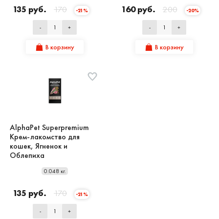
135 руб.
170
160 руб.
200
-21%
-20%
-
+
-
+
В корзину
В корзину
AlphaPet Superpremium
Крем-лакомство для
кошек, Ягненок и
Облепиха
0.048 кг.
135 руб.
170
-21%
-
+