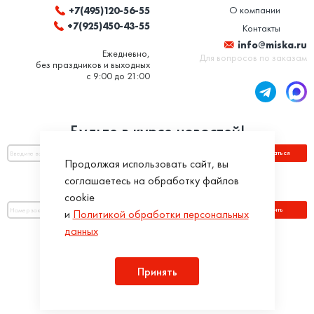
О компании
+7(495)120-56-55
+7(925)450-43-55
Контакты
info@miska.ru
Ежедневно,
Для вопросов по заказам
без праздников и выходных
с 9:00 до 21:00
Будьте в курсе новостей!
Подписаться
Продолжая использовать сайт, вы
соглашаетесь на обработку файлов
Оплатить по номеру заказа:
cookie
Оплатить
и
Политикой обработки персональных
данных
Присоединяйся!
Принять
Разработка интернет-магазинов в iTargency