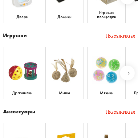
Игровые
Двери
Домики
площадки
Игрушки
Посмотреть все
Дразнилки
Мыши
Мячики
П
Аксессуары
Посмотреть все