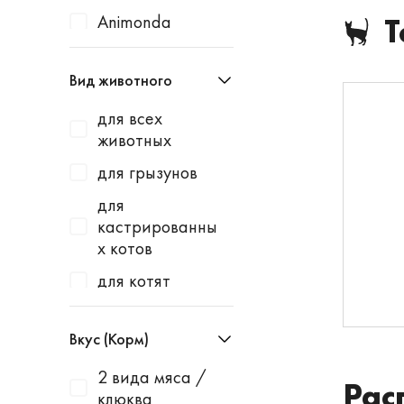
Animonda
Т
Apicenna
Вид животного
Avantie
для всех
AWARD
животных
Baurenhof
для грызунов
Bayer
для
Beaphar
кастрированны
х котов
Best Dinner
для котят
Blitz
для котят и
Bowl Wow
щенков
Вкус (Корм)
Brit
для кошек
2 вида мяса /
Cat's White
Рас
клюква
для кошек и