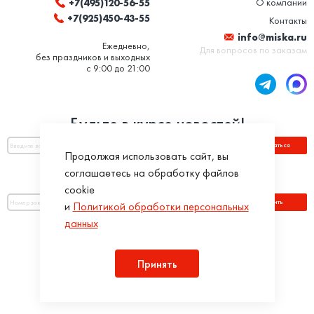
О компании
+7(495)120-56-55
+7(925)450-43-55
Контакты
info@miska.ru
Ежедневно,
Для вопросов по заказам
без праздников и выходных
с 9:00 до 21:00
Будьте в курсе новостей!
Подписаться
Продолжая использовать сайт, вы
соглашаетесь на обработку файлов
Оплатить по номеру заказа:
cookie
Оплатить
и
Политикой обработки персональных
данных
Присоединяйся!
Принять
Разработка интернет-магазинов в iTargency