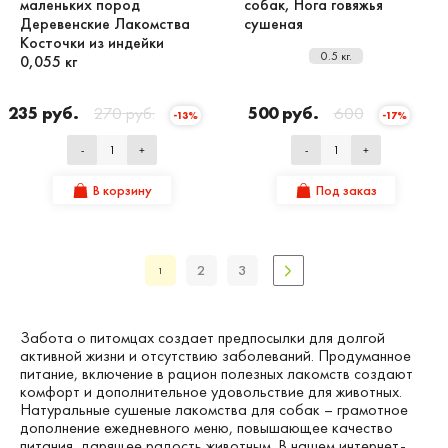
маленьких пород
собак, Нога говяжья
Деревенские Лакомства
сушеная
Косточки из индейки
0.5 кг.
0,055 кг
235 руб.
270 руб.
500 руб.
600
-13%
-17%
-
+
-
+
В корзину
Под заказ
2
3
1
Забота о питомцах создает предпосылки для долгой
активной жизни и отсутствию заболеваний. Продуманное
питание, включение в рацион полезных лакомств создают
комфорт и дополнительное удовольствие для животных.
Натуральные сушеные лакомства для собак – грамотное
дополнение ежедневного меню, повышающее качество
питания, дарящее радость животным. В нашем интернет-