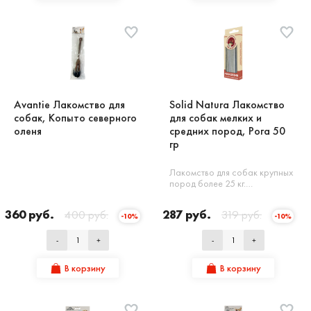
Avantie Лакомство для
Solid Natura Лакомство
собак, Копыто северного
для собак мелких и
оленя
средних пород, Рога 50
гр
Лакомство для собак крупных
пород более 25 кг.…
360 руб.
400 руб.
287 руб.
319 руб.
-10%
-10%
-
+
-
+
В корзину
В корзину