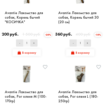
Avantie Лакомство для
Avantie Лакомство для
собак, Корень бычий
собак, Корень бычий 30
"КОСИЧКА"
(20 см)
1 200 руб.
1 500 руб.
360 руб.
400 руб.
-20%
-10%
-
+
-
+
В корзину
В корзину
Avantie Лакомство для
Avantie Лакомство для
собак, Рог оленя M (100-
собак, Рог оленя L (180-
170гр)
250гр)