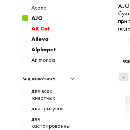
AJO 
Acana
Сухо
AJO
при 
недо
AK Cat
Alleva
Alphapet
Animonda
93
Apicenna
-
Вид животного
Avantie
для всех
AWARD
животных
Baurenhof
для грызунов
Bayer
для
Beaphar
кастрированны