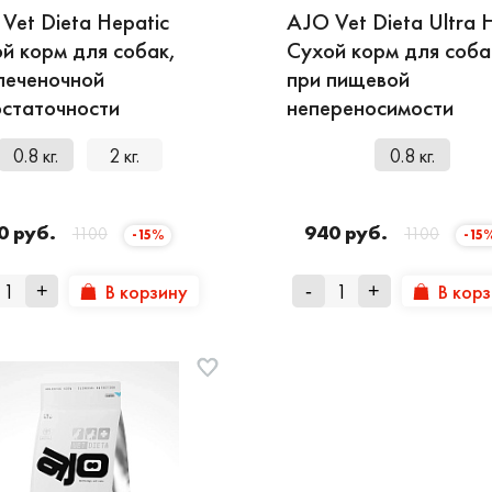
Vet Dieta Hepatic
AJO Vet Dieta Ultra 
й корм для собак,
Сухой корм для соба
печеночной
при пищевой
статочности
непереносимости
0.8 кг.
2 кг.
0.8 кг.
0 руб.
940 руб.
1100
1100
-15%
-15
В корзину
В кор
+
-
+