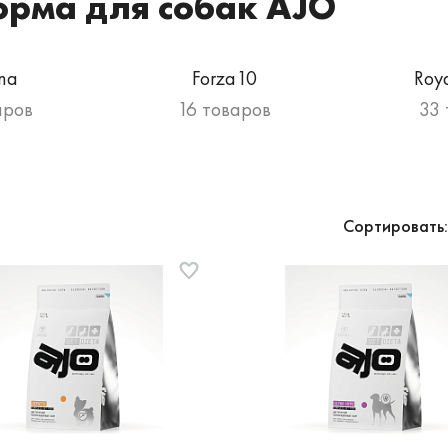
орма для собак AJO
na
Forza10
Roy
аров
16 товаров
33 
Сортировать: