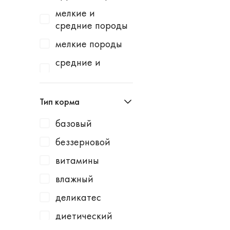
Homecat
индейка
мелкие и
Homefish
водоросли
средние породы
Homepet
говядина
мелкие породы
Kotiki
говядина /
средние и
горошек
крупные породы
KRKA
говядина /
средние породы
Leonardo
Тип корма
картофель
Lucky Dog
говядина /
базовый
Milbemax
клюква
беззерновой
Monge
говядина /
витамины
курица
N1
влажный
говядина /
Neoterica
малина
деликатес
Organic Choice
говядина /
диетический
Orijen
морковь