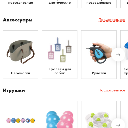
повседневные
диетические
повседневные
Аксессуары
Посмотреть все
Туалеты для
Ко
Переноски
собак
Рулетки
хр
Игрушки
Посмотреть все