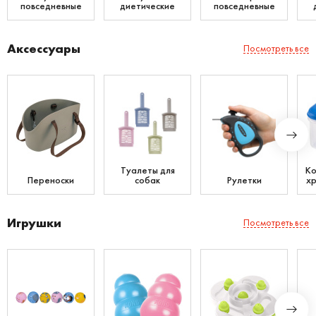
повседневные
диетические
повседневные
Аксессуары
Посмотреть все
Туалеты для
Ко
Переноски
собак
Рулетки
хр
Игрушки
Посмотреть все