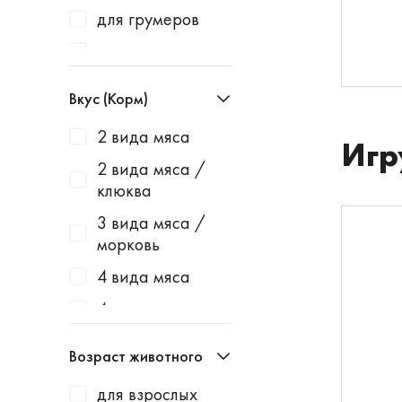
Baurenhof
для грумеров
Bayer
для грызунов
Beaphar
для дегу
Вкус (Корм)
Belcando
для канареек
2 вида мяса
Best Dinner
Игр
для карликовых
2 вида мяса /
кроликов
Blitz
клюква
для карликовых
Bonsy
3 вида мяса /
хомяков
Bosch
морковь
для
Bosch Soft
4 вида мяса
кастрированны
х котов
Bowl Wow
4 мяса
для коров
Brit
авокадо
Возраст животного
для котят
Canine Clean
анчоусы
для взрослых
для котят и
Cat's White