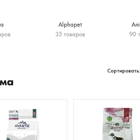
va
Alphapet
An
аров
35 товаров
90 
Сортировать:
ма