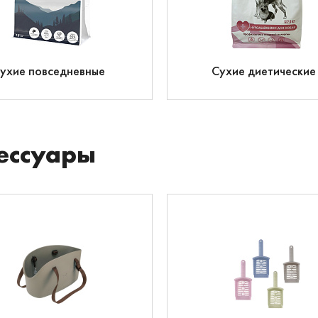
ухие повседневные
Сухие диетические
ессуары