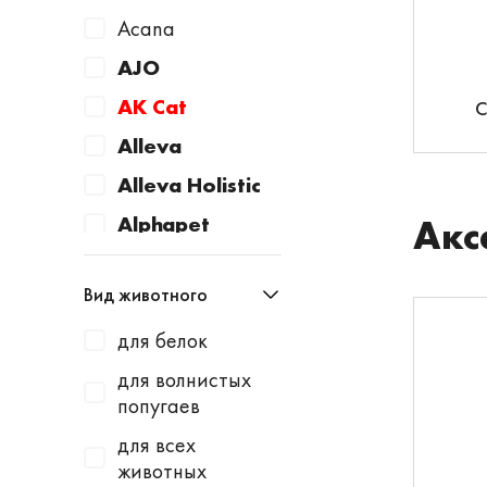
Acana
AJO
AK Cat
С
Alleva
Alleva Holistic
Alphapet
Акс
Animonda
Вид животного
Apicenna
для белок
Aquacons
для волнистых
Aquael
попугаев
Avantie
для всех
AWARD
животных