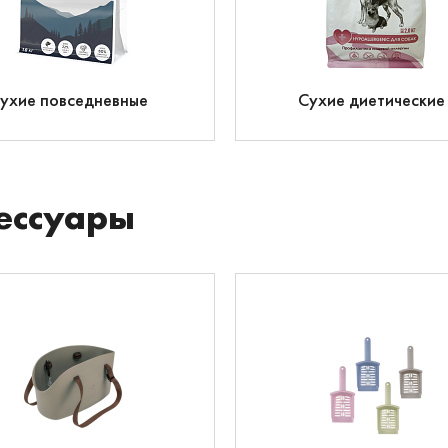
ухие повседневные
Сухие диетические
ессуары