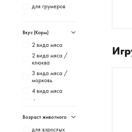
Baurenhof
для грумеров
Bayer
для грызунов
Beaphar
для дегу
Вкус (Корм)
Belcando
для канареек
2 вида мяса
Best Dinner
Игр
для карликовых
2 вида мяса /
кроликов
Blitz
клюква
для карликовых
Bonsy
3 вида мяса /
хомяков
Bosch
морковь
для
Bosch Soft
4 вида мяса
кастрированны
х котов
Bowl Wow
4 мяса
для коров
Brit
авокадо
Возраст животного
для котят
Canine Clean
анчоусы
для взрослых
для котят и
Cat's White