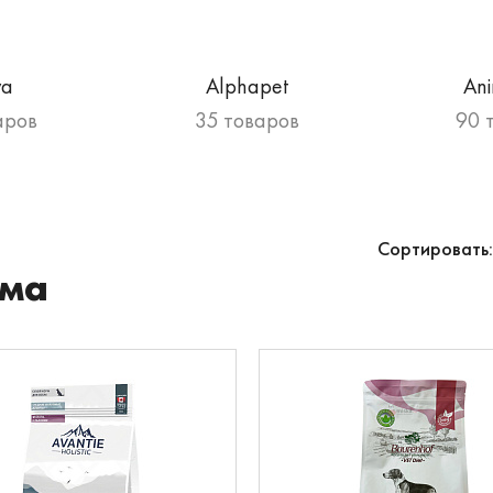
va
Alphapet
An
аров
35 товаров
90 
Сортировать:
ма