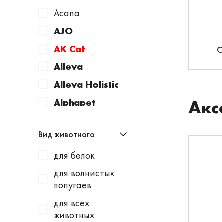
Acana
AJO
AK Cat
С
Alleva
Alleva Holistic
Alphapet
Акс
Animonda
Вид животного
Apicenna
для белок
Aquacons
для волнистых
Aquael
попугаев
Avantie
для всех
AWARD
животных